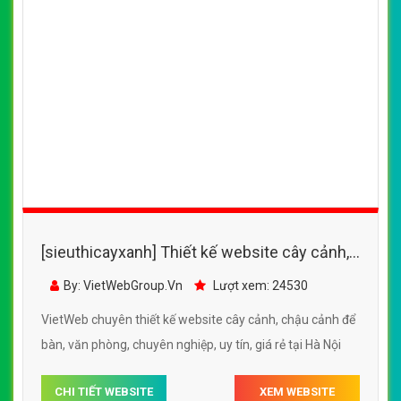
CÔNG TY THIẾT KẾ WEBSITE CHUYÊN NGHIỆP VIỆT
WEB
Số 202, Ngõ 364 Trung Liệt, Thái Hà, Đống Đa, Hà Nội
Số 36 Đa Kao, Điện Biên Phủ, Quận 1, TP. Hồ Chí Minh
0915 406 986
(024).6658.7378
support@vietwebgroup.vn
https://vietwebgroup.vn
WEBSITE CÂY CẢNH CÙNG LĨNH VỰC