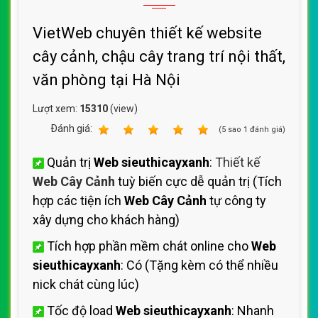
VietWeb chuyên thiết kế website
cây cảnh, chậu cây trang trí nội thất,
văn phòng tại Hà Nội
Lượt xem:
15310
(view)
Ðánh giá:
1
2
3
4
5
(
5
sao
1
đánh giá)
Quản trị
Web sieuthicayxanh
:
Thiết kế
Web Cây Cảnh
tuỳ biến cực dễ quản trị (Tích
hợp các tiện ích
Web Cây Cảnh
tự công ty
xây dựng cho khách hàng)
Tích hợp phần mềm chát online cho
Web
sieuthicayxanh
: Có (Tặng kèm có thể nhiều
nick chát cùng lúc)
Tốc độ load
Web sieuthicayxanh
: Nhanh