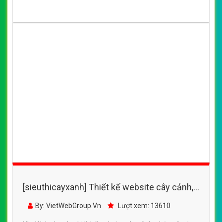
[sieuthicayxanh] Thiết kế website cây cảnh,
chậu cây dáng đẹp đẹp SEO tốt
By: VietWebGroup.Vn
Lượt xem: 15620
VietWeb chuyên thiết kế website cây cảnh, chậu cây
dáng đẹp, chuyên nghiệp, uy tín tại Hà Nội
CHI TIẾT WEBSITE
XEM WEBSITE