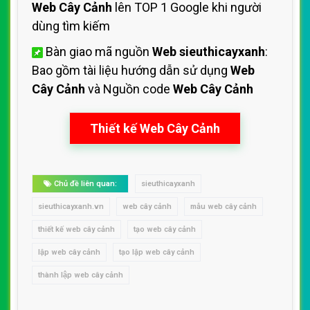
Web Cây Cảnh
lên TOP 1 Google khi người
dùng tìm kiếm
Bàn giao mã nguồn
Web sieuthicayxanh
:
Bao gồm tài liệu hướng dẫn sử dụng
Web
Cây Cảnh
và Nguồn code
Web Cây Cảnh
Thiết kế Web Cây Cảnh
Chủ đề liên quan:
sieuthicayxanh
sieuthicayxanh.vn
web cây cảnh
mẫu web cây cảnh
thiết kế web cây cảnh
tạo web cây cảnh
lập web cây cảnh
tạo lập web cây cảnh
thành lập web cây cảnh