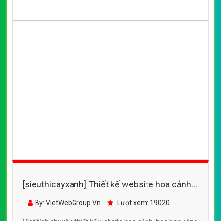
[sieuthicayxanh] Thiết kế website cây cảnh,
cách chăm sóc cây, hoa cảnh
By: VietWebGroup.Vn
Lượt xem: 18720
VietWeb chuyên thiết kế website cây cảnh, cách chăm
sóc cây, hoa cảnh, uy tín chất lượng, giá rẻ tại Hà Nội
CHI TIẾT WEBSITE
XEM WEBSITE