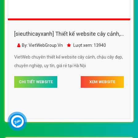
chuẩn SEO Google theo SEOquake tại VietWeb, tối ưu
tốc độ load website giúp tăng trải nghiệm người dùng khi
duyệt website.
CHI TIẾT WEBSITE
XEM WEBSITE