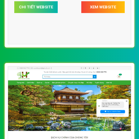
[vuonhoanthien] Thiết kế website cây cảnh,
chậu cảnh để bàn, văn phòng
By: VietWebGroup.Vn
Lượt xem: 24830
VietWeb chuyên thiết kế website cây cảnh, chậu cảnh để
bàn, văn phòng, chuyên nghiệp, uy tín, giá rẻ tại Hà Nội
CHI TIẾT WEBSITE
XEM WEBSITE