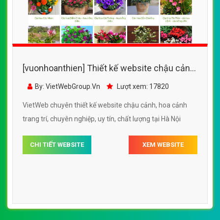
[vuonhoanthien] Thiết kế website chậu cảnh,
hoa cảnh trang trí đẹp SEO tốt
By: VietWebGroup.Vn
Lượt xem: 17820