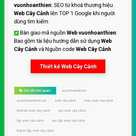
vuonhoanthien
: SEO từ khoá thương hiệu
Web Cây Cảnh
lên TOP 1 Google khi người
dùng tìm kiếm
Bàn giao mã nguồn
Web vuonhoanthien
:
Bao gồm tài liệu hướng dẫn sử dụng
Web
Cây Cảnh
và Nguồn code
Web Cây Cảnh
Thiết kế Web Cây Cảnh
Chủ đề liên quan:
vuonhoanthien
vuonhoanthien.vn
web cây cảnh
mẫu web cây cảnh
thiết kế web cây cảnh
tạo web cây cảnh
lập web cây cảnh
tạo lập web cây cảnh
thành lập web cây cảnh