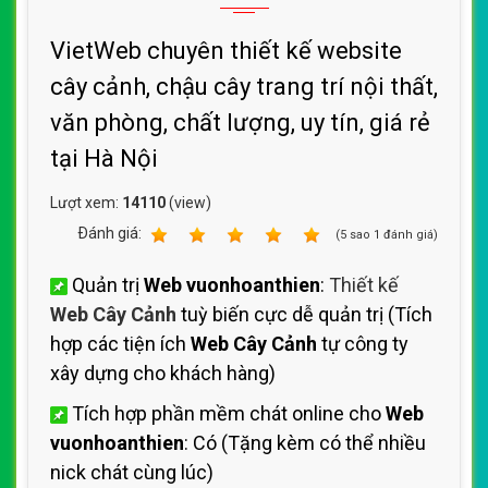
VietWeb chuyên thiết kế website
cây cảnh, chậu cây trang trí nội thất,
văn phòng, chất lượng, uy tín, giá rẻ
tại Hà Nội
Lượt xem:
14110
(view)
Ðánh giá:
1
2
3
4
5
(
5
sao
1
đánh giá)
Quản trị
Web vuonhoanthien
:
Thiết kế
Web Cây Cảnh
tuỳ biến cực dễ quản trị (Tích
hợp các tiện ích
Web Cây Cảnh
tự công ty
xây dựng cho khách hàng)
Tích hợp phần mềm chát online cho
Web
vuonhoanthien
: Có (Tặng kèm có thể nhiều
nick chát cùng lúc)