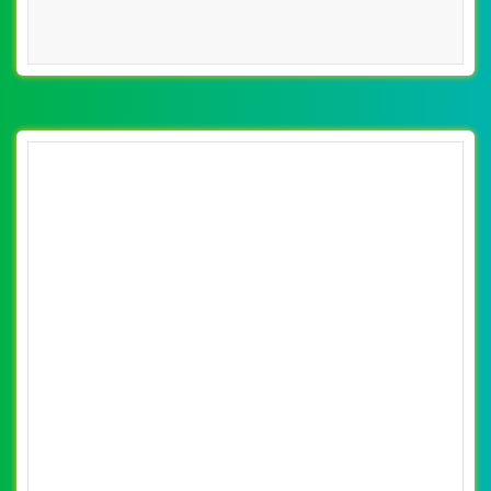
[vuonhoanthien] Thiết kế website cây cảnh,
chậu cây dáng đẹp đẹp SEO tốt
By: VietWebGroup.Vn
Lượt xem: 15820
VietWeb chuyên thiết kế website cây cảnh, chậu cây
dáng đẹp, chuyên nghiệp, uy tín tại Hà Nội
CHI TIẾT WEBSITE
XEM WEBSITE