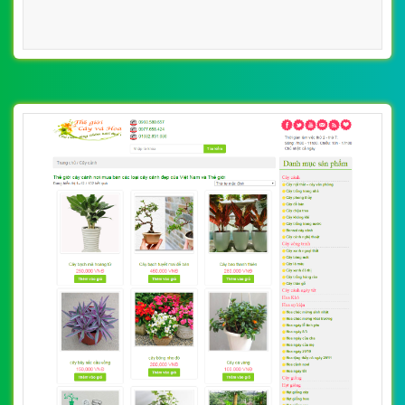
[vuonhoanthien] Thiết kế website cây cảnh,
cách chăm sóc cây, hoa cảnh
By: VietWebGroup.Vn
Lượt xem: 19120
VietWeb chuyên thiết kế website cây cảnh, cách chăm
sóc cây, hoa cảnh, uy tín chất lượng, giá rẻ tại Hà Nội
CHI TIẾT WEBSITE
XEM WEBSITE