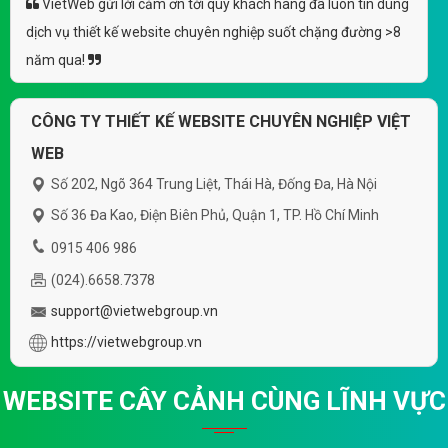
(*) Đây là mẫu website trên mạng tham khảo theo yêu cầu.
VietWeb gửi lời cảm ơn tới quý khách hàng đã luôn tin dùng
dịch vụ thiết kế website chuyên nghiệp suốt chặng đường >8
năm qua!
CÔNG TY THIẾT KẾ WEBSITE CHUYÊN NGHIỆP VIỆT
WEB