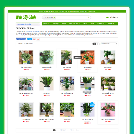
Số 202, Ngõ 364 Trung Liệt, Thái Hà, Đống Đa, Hà Nội
Số 36 Đa Kao, Điện Biên Phủ, Quận 1, TP. Hồ Chí Minh
0915 406 986
(024).6658.7378
support@vietwebgroup.vn
https://vietwebgroup.vn
WEBSITE CÂY CẢNH CÙNG LĨNH VỰC