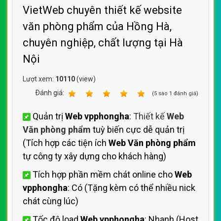
VietWeb chuyên thiết kế website
văn phòng phẩm của Hồng Hà,
chuyên nghiệp, chất lượng tại Hà
Nội
Lượt xem:
10110
(view)
Ðánh giá:
1
2
3
4
5
(
5
sao
1
đánh giá)
Quản trị
Web vpphongha
:
Thiết kế
Web
Văn phòng phẩm
tuỳ biến cực dễ quản trị
(Tích hợp các tiện ích
Web Văn phòng phẩm
tự công ty xây dựng cho khách hàng)
Tích hợp phần mềm chát online cho
Web
vpphongha
: Có (Tặng kèm có thể nhiều nick
chát cùng lúc)
Tốc độ load
Web vpphongha
: Nhanh (Host