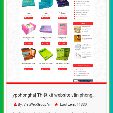
[vpphongha] Thiết kế website văn phòng
phẩm của Vinaservice đẹp SEO tốt
By: VietWebGroup.Vn
Lượt xem: 11330