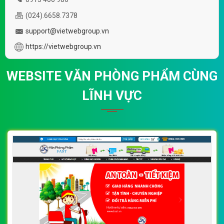
(024).6658.7378
support@vietwebgroup.vn
https://vietwebgroup.vn
WEBSITE VĂN PHÒNG PHẨM CÙNG
LĨNH VỰC