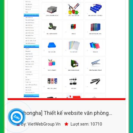
[vpphongha] Thiết kế website văn phòng
phẩm của Văn phòng phẩm Âu Cơ
By: VietWebGroup.Vn
Lượt xem: 10710