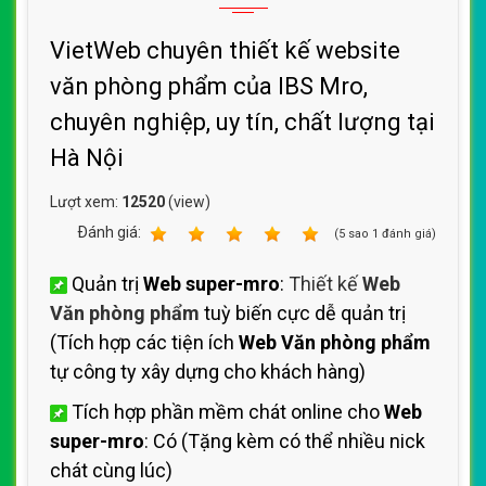
VietWeb chuyên thiết kế website
văn phòng phẩm của IBS Mro,
chuyên nghiệp, uy tín, chất lượng tại
Hà Nội
Lượt xem:
12520
(view)
Ðánh giá:
1
2
3
4
5
(
5
sao
1
đánh giá)
Quản trị
Web super-mro
:
Thiết kế
Web
Văn phòng phẩm
tuỳ biến cực dễ quản trị
(Tích hợp các tiện ích
Web Văn phòng phẩm
tự công ty xây dựng cho khách hàng)
Tích hợp phần mềm chát online cho
Web
super-mro
: Có (Tặng kèm có thể nhiều nick
chát cùng lúc)