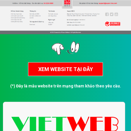
(*) Đây là mẫu website trên mạng tham khảo theo yêu cầu.