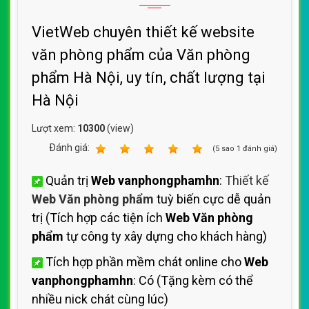
VietWeb chuyên thiết kế website
văn phòng phẩm của Văn phòng
phẩm Hà Nội, uy tín, chất lượng tại
Hà Nội
Lượt xem:
10300
(view)
Ðánh giá:
1
2
3
4
5
(
5
sao
1
đánh giá)
Quản trị
Web vanphongphamhn
:
Thiết kế
Web Văn phòng phẩm
tuỳ biến cực dễ quản
trị (Tích hợp các tiện ích
Web Văn phòng
phẩm
tự công ty xây dựng cho khách hàng)
Tích hợp phần mềm chát online cho
Web
vanphongphamhn
: Có (Tặng kèm có thể
nhiều nick chát cùng lúc)