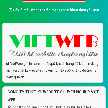
(*) Đây là mẫu website trên mạng tham khảo theo yêu cầu.
VietWeb gửi lời cảm ơn tới quý khách hàng đã luôn tin dùng
dịch vụ thiết kế website chuyên nghiệp suốt chặng đường >8
năm qua!
CÔNG TY THIẾT KẾ WEBSITE CHUYÊN NGHIỆP VIỆT
WEB
Số 202, Ngõ 364 Trung Liệt, Thái Hà, Đống Đa, Hà Nội