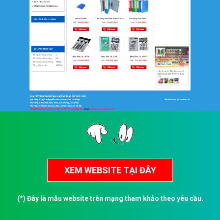
(*) Đây là mẫu website trên mạng tham khảo theo yêu cầu.