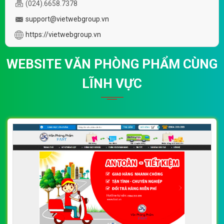
(024).6658.7378
support@vietwebgroup.vn
https://vietwebgroup.vn
WEBSITE VĂN PHÒNG PHẨM CÙNG
LĨNH VỰC