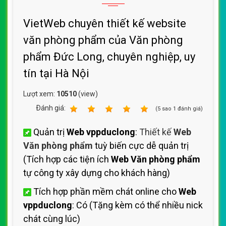
VietWeb chuyên thiết kế website
văn phòng phẩm của Văn phòng
phẩm Đức Long, chuyên nghiệp, uy
tín tại Hà Nội
Lượt xem:
10510
(view)
Ðánh giá:
1
2
3
4
5
(
5
sao
1
đánh giá)
Quản trị
Web vppduclong
:
Thiết kế
Web
Văn phòng phẩm
tuỳ biến cực dễ quản trị
(Tích hợp các tiện ích
Web Văn phòng phẩm
tự công ty xây dựng cho khách hàng)
Tích hợp phần mềm chát online cho
Web
vppduclong
: Có (Tặng kèm có thể nhiều nick
chát cùng lúc)