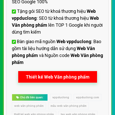
SEO Google 100%
Tặng gói SEO từ khoá thương hiệu
Web
vppduclong
: SEO từ khoá thương hiệu
Web
Văn phòng phẩm
lên TOP 1 Google khi người
dùng tìm kiếm
Bàn giao mã nguồn
Web vppduclong
: Bao
gồm tài liệu hướng dẫn sử dụng
Web Văn
phòng phẩm
và Nguồn code
Web Văn phòng
phẩm
Thiết kế Web Văn phòng phẩm
Chủ đề liên quan:
vppduclong
vppduclong.com
web văn phòng phẩm
mẫu web văn phòng phẩm
thiết kế web văn phòng phẩm
tạo web văn phòng phẩm