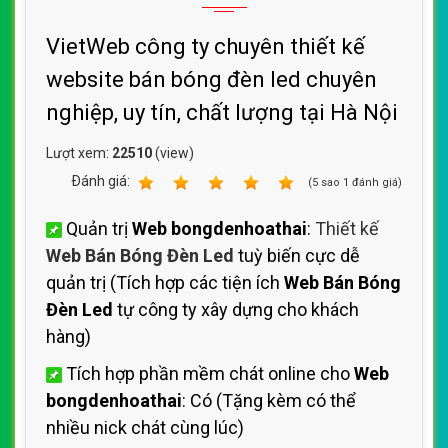
VietWeb công ty chuyên thiết kế
website bán bóng đèn led chuyên
nghiệp, uy tín, chất lượng tại Hà Nội
Lượt xem:
22510
(view)
Ðánh giá:
1
2
3
4
5
(
5
sao
1
đánh giá)
Quản trị
Web bongdenhoathai
:
Thiết kế
Web Bán Bóng Đèn Led
tuỳ biến cực dễ
quản trị (Tích hợp các tiện ích
Web Bán Bóng
Đèn Led
tự công ty xây dựng cho khách
hàng)
Tích hợp phần mềm chát online cho
Web
bongdenhoathai
: Có (Tặng kèm có thể
nhiều nick chát cùng lúc)