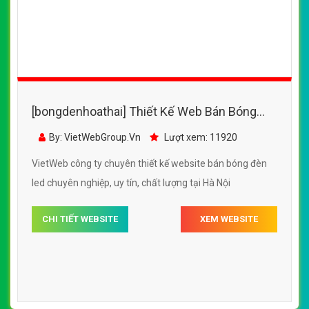
[bongdenhoathai] Thiết Kế Web Bán Bóng
Đèn Led Minh Quang Led đẹp SEO nhanh
By: VietWebGroup.Vn
Lượt xem: 11920
hiệu quả
VietWeb công ty chuyên thiết kế website bán bóng đèn
led chuyên nghiệp, uy tín, chất lượng tại Hà Nội
CHI TIẾT WEBSITE
XEM WEBSITE