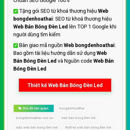
chuẩn SEO Google 100%
Tặng gói SEO từ khoá thương hiệu
Web
bongdenhoathai
: SEO từ khoá thương hiệu
Web Bán Bóng Đèn Led
lên TOP 1 Google khi
người dùng tìm kiếm
Bàn giao mã nguồn
Web bongdenhoathai
:
Bao gồm tài liệu hướng dẫn sử dụng
Web
Bán Bóng Đèn Led
và Nguồn code
Web Bán
Bóng Đèn Led
Thiết kế Web Bán Bóng Đèn Led
Chủ đề liên quan:
bongdenhoathai
bongdenhoathai.com.vn
web bán bóng Đèn led
mẫu web bán bóng Đèn led
thiết kế web bán bóng Đèn led