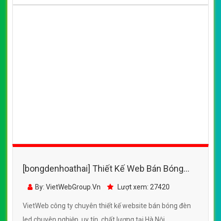
[bongdenhoathai] Thiết Kế Web Bán Bóng
Đèn Led Sài Gòn đẹp, chuyên nghiệp chuẩn
By: VietWebGroup.Vn
Lượt xem: 27420
SEO
VietWeb công ty chuyên thiết kế website bán bóng đèn
led chuyên nghiệp, uy tín, chất lượng tại Hà Nội