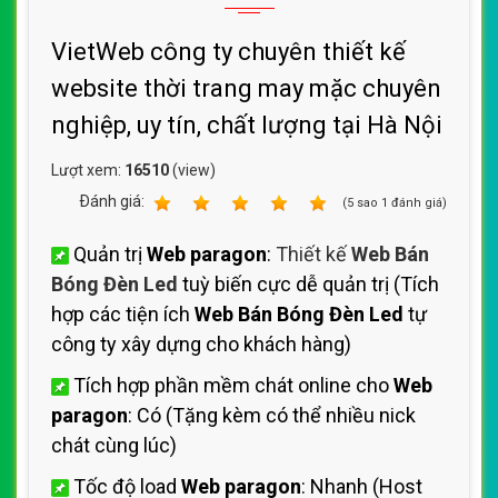
VietWeb công ty chuyên thiết kế
website thời trang may mặc chuyên
nghiệp, uy tín, chất lượng tại Hà Nội
Lượt xem:
16510
(view)
Ðánh giá:
1
2
3
4
5
(
5
sao
1
đánh giá)
Quản trị
Web paragon
:
Thiết kế
Web Bán
Bóng Đèn Led
tuỳ biến cực dễ quản trị (Tích
hợp các tiện ích
Web Bán Bóng Đèn Led
tự
công ty xây dựng cho khách hàng)
Tích hợp phần mềm chát online cho
Web
paragon
: Có (Tặng kèm có thể nhiều nick
chát cùng lúc)
Tốc độ load
Web paragon
: Nhanh (Host