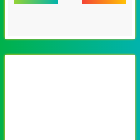
[paragon] Thiết Kế Web Bán Bóng Đèn Led
Jled đẹp, chuyên nghiệp chuẩn SEO
By: VietWebGroup.Vn
Lượt xem: 30810
VietWeb công ty chuyên thiết kế website bán bóng đèn
led chuyên nghiệp, uy tín, chất lượng tại Hà Nội
CHI TIẾT WEBSITE
XEM WEBSITE