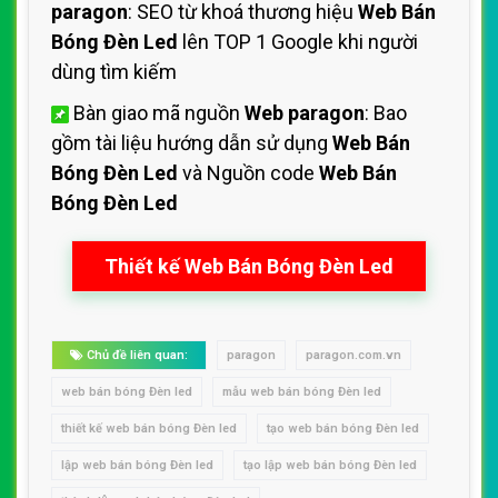
paragon
: SEO từ khoá thương hiệu
Web Bán
Bóng Đèn Led
lên TOP 1 Google khi người
dùng tìm kiếm
Bàn giao mã nguồn
Web paragon
: Bao
gồm tài liệu hướng dẫn sử dụng
Web Bán
Bóng Đèn Led
và Nguồn code
Web Bán
Bóng Đèn Led
Thiết kế Web Bán Bóng Đèn Led
Chủ đề liên quan:
paragon
paragon.com.vn
web bán bóng Đèn led
mẫu web bán bóng Đèn led
thiết kế web bán bóng Đèn led
tạo web bán bóng Đèn led
lập web bán bóng Đèn led
tạo lập web bán bóng Đèn led