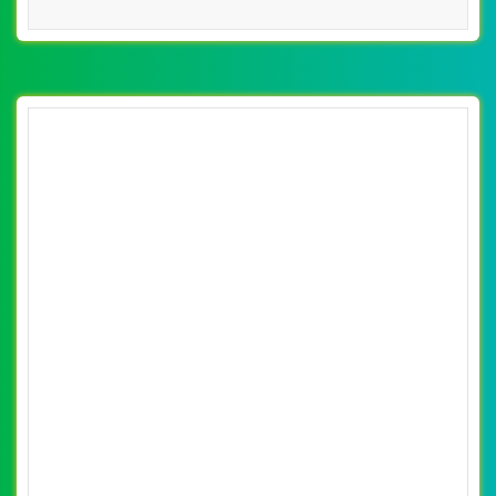
[paragon] Thiết Kế Web Bán Bóng Đèn Led
Rạng Đông đẹp SEO nhanh hiệu quả
By: VietWebGroup.Vn
Lượt xem: 12140
VietWeb công ty chuyên thiết kế website bán bóng đèn
led chuyên nghiệp, uy tín, chất lượng tại Hà Nội
CHI TIẾT WEBSITE
XEM WEBSITE