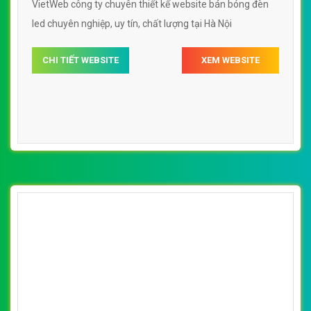
[paragon] Thiết Kế Web Bán Bóng Đèn Led
Minh Quang Led đẹp SEO nhanh hiệu quả
By: VietWebGroup.Vn
Lượt xem: 11720
VietWeb công ty chuyên thiết kế website bán bóng đèn
led chuyên nghiệp, uy tín, chất lượng tại Hà Nội
CHI TIẾT WEBSITE
XEM WEBSITE