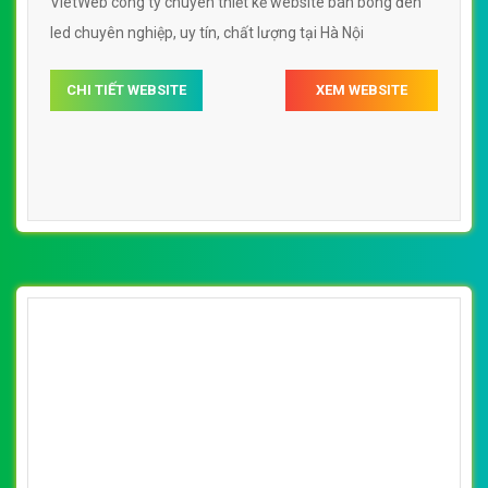
[paragon] Thiết Kế Web Bán Bóng Đèn Led
AMBEE đẹp, chuyên nghiệp chuẩn SEO
By: VietWebGroup.Vn
Lượt xem: 21430
VietWeb công ty chuyên thiết kế website bán bóng đèn
led chuyên nghiệp, uy tín, chất lượng tại Hà Nội
CHI TIẾT WEBSITE
XEM WEBSITE