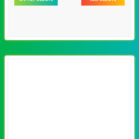
[paragon] Thiết Kế Web Bán Bóng Đèn Led
Potech đẹp, chuyên nghiệp chuẩn SEO
By: VietWebGroup.Vn
Lượt xem: 12820
VietWeb công ty chuyên thiết kế website bán bóng đèn
led chuyên nghiệp, uy tín, chất lượng tại Hà Nội
CHI TIẾT WEBSITE
XEM WEBSITE