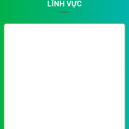
WEB
Số 202, Ngõ 364 Trung Liệt, Thái Hà, Đống Đa, Hà Nội
Số 36 Đa Kao, Điện Biên Phủ, Quận 1, TP. Hồ Chí Minh
0915 406 986
(024).6658.7378
support@vietwebgroup.vn
https://vietwebgroup.vn
WEBSITE BÁN BÓNG ĐÈN LED CÙNG
LĨNH VỰC