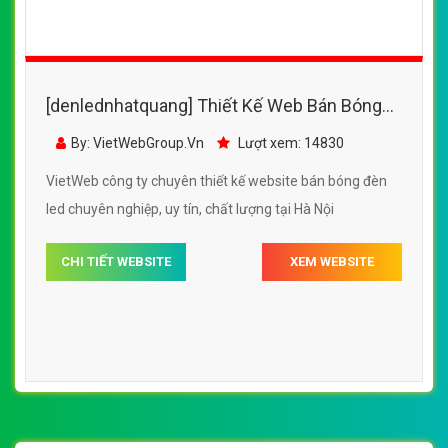
[denlednhatquang] Thiết Kế Web Bán Bóng
Đèn Led ACled đẹp, chuyên nghiệp chuẩn
By: VietWebGroup.Vn
Lượt xem: 14830
SEO
VietWeb công ty chuyên thiết kế website bán bóng đèn
led chuyên nghiệp, uy tín, chất lượng tại Hà Nội
CHI TIẾT WEBSITE
XEM WEBSITE