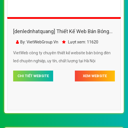
[denlednhatquang] Thiết Kế Web Bán Bóng
Đèn Led Điện Quang đẹp SEO nhanh hiệu
By: VietWebGroup.Vn
Lượt xem: 11620
quả
VietWeb công ty chuyên thiết kế website bán bóng đèn
led chuyên nghiệp, uy tín, chất lượng tại Hà Nội
CHI TIẾT WEBSITE
XEM WEBSITE