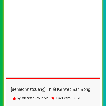
[denlednhatquang] Thiết Kế Web Bán Bóng
Đèn Led Potech đẹp, chuyên nghiệp chuẩn
By: VietWebGroup.Vn
Lượt xem: 12820
SEO