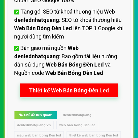
chuẩn SEO Google 100%
Tặng gói SEO từ khoá thương hiệu
Web
denlednhatquang
: SEO từ khoá thương hiệu
Web Bán Bóng Đèn Led
lên TOP 1 Google khi
người dùng tìm kiếm
Bàn giao mã nguồn
Web
denlednhatquang
: Bao gồm tài liệu hướng
dẫn sử dụng
Web Bán Bóng Đèn Led
và
Nguồn code
Web Bán Bóng Đèn Led
Thiết kế Web Bán Bóng Đèn Led
Chủ đề liên quan:
denlednhatquang
denlednhatquang.vn
web bán bóng Đèn led
mẫu web bán bóng Đèn led
thiết kế web bán bóng Đèn led