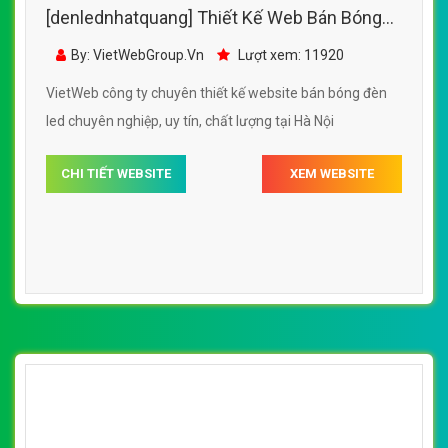
[denlednhatquang] Thiết Kế Web Bán Bóng
Đèn Led Minh Quang Led đẹp SEO nhanh
By: VietWebGroup.Vn
Lượt xem: 11920
hiệu quả
VietWeb công ty chuyên thiết kế website bán bóng đèn
led chuyên nghiệp, uy tín, chất lượng tại Hà Nội
CHI TIẾT WEBSITE
XEM WEBSITE