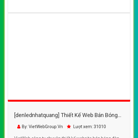
[denlednhatquang] Thiết Kế Web Bán Bóng
Đèn Led Jled đẹp, chuyên nghiệp chuẩn SEO
By: VietWebGroup.Vn
Lượt xem: 31010