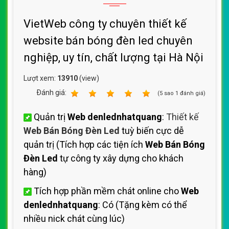
VietWeb công ty chuyên thiết kế
website bán bóng đèn led chuyên
nghiệp, uy tín, chất lượng tại Hà Nội
Lượt xem:
13910
(view)
Ðánh giá:
1
2
3
4
5
(
5
sao
1
đánh giá)
Quản trị
Web denlednhatquang
:
Thiết kế
Web Bán Bóng Đèn Led
tuỳ biến cực dễ
quản trị (Tích hợp các tiện ích
Web Bán Bóng
Đèn Led
tự công ty xây dựng cho khách
hàng)
Tích hợp phần mềm chát online cho
Web
denlednhatquang
: Có (Tặng kèm có thể
nhiều nick chát cùng lúc)