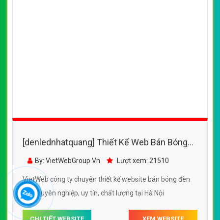
[denlednhatquang] Thiết Kế Web Bán Bóng
Đèn Led Hoa Thái đẹp, chuyên nghiệp chuẩn
By: VietWebGroup.Vn
Lượt xem: 21510
SEO
VietWeb công ty chuyên thiết kế website bán bóng đèn
led chuyên nghiệp, uy tín, chất lượng tại Hà Nội
CHI TIẾT WEBSITE
XEM WEBSITE