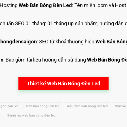
Hosting
Web Bán Bóng Đèn Led
: Tên miền .com và Hos
chuẩn SEO 01 tháng: 01 tháng up sản phẩm, hướng dẫn q
 bongdensaigon
: SEO từ khoá thương hiệu
Web Bán Bón
on
: Bao gồm tài liệu hướng dẫn sử dụng
Web Bán Bóng Đè
Thiết kế Web Bán Bóng Đèn Led
igon.com.vn
web bán bóng Đèn led
mẫu web bán bóng Đèn led
thiết k
thành lập web bán bóng Đèn led