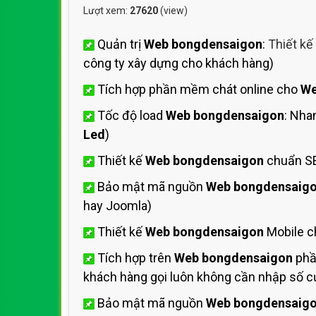
Lượt xem:
27620
(view)
Quản trị
Web bongdensaigon
:
Thiết kế
công ty xây dựng cho khách hàng)
Tích hợp phần mềm chát online cho
We
Tốc độ load
Web bongdensaigon
: Nha
Led
)
Thiết kế
Web bongdensaigon
chuẩn SE
Bảo mật mã nguồn
Web bongdensaig
hay Joomla)
Thiết kế
Web bongdensaigon
Mobile c
Tích hợp trên
Web bongdensaigon
phầ
khách hàng gọi luôn không cần nhập số cự
Bảo mật mã nguồn
Web bongdensaig