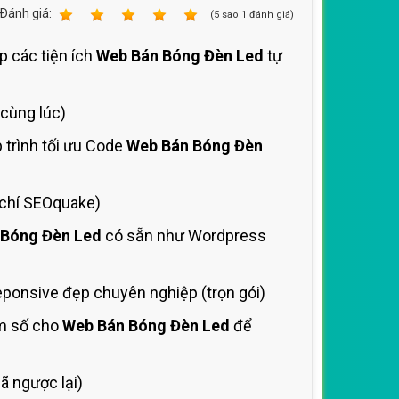
Ðánh giá:
1
2
3
4
5
(
5
sao
1
đánh giá)
p các tiện ích
Web Bán Bóng Đèn Led
tự
 cùng lúc)
 trình tối ưu Code
Web Bán Bóng Đèn
 chí SEOquake)
 Bóng Đèn Led
có sẵn như Wordpress
ponsive đẹp chuyên nghiệp (trọn gói)
êm số cho
Web Bán Bóng Đèn Led
để
 ngược lại)