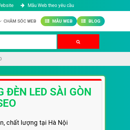
Website
Mẫu Web theo yêu cầu
CHĂM SÓC WEB
MẪU WEB
BLOG
Công ty SEO Website
Quản trị Website
Quản trị Fanpage
O
G ĐÈN LED SÀI GÒN
SEO
n, chất lượng tại Hà Nội