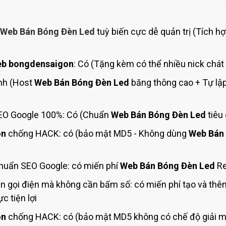
Bảng giá quảng cáo Google
Bảng giá quảng cáo Facebook
Web Bán Bóng Đèn Led
tuỳ biến cực dễ quản trị (Tích hợ
Bảng giá quảng cáo Banner
Bảng giá quản trị Website
b bongdensaigon
: Có (Tặng kèm có thể nhiều nick chát
Bảng giá quản trị Fanpage Facebook
nh (Host
Web Bán Bóng Đèn Led
băng thông cao + Tự lập
Bảng giá SEO Website
O Google 100%: Có (Chuẩn
Web Bán Bóng Đèn Led
tiêu
on
chống HACK: có (bảo mật MD5 - Không dùng
Web Bán
huẩn SEO Google: có miến phí
Web Bán Bóng Đèn Led
Re
n gọi điện mà không cần bấm số: có miến phí tạo và th
c tiện lợi
on
chống HACK: có (bảo mật MD5 không có chế độ giải mã