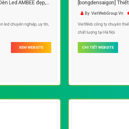
(*) Đây là mẫu website trên mạng tham khảo theo yêu cầu.