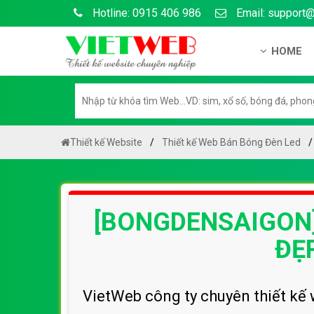
Hotline: 0915 406 986
Email: support
HOME
Giới thiệu
Hồ sơ nă
Hướng dẫ
Thiết kế Website
Thiết kế Web Bán Bóng Đèn Led
Tuyển dụ
Chính sá
[BONGDENSAIGON] 
Chính sác
Liên hệ c
ĐẸ
Chính sác
VietWeb công ty chuyên thiết kế 