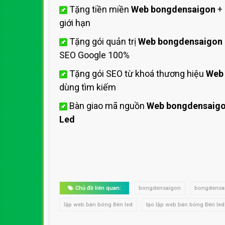
Tặng tiền miền
Web bongdensaigon
+ 
giới hạn
Tặng gói quản trị
Web bongdensaigon
SEO Google 100%
Tặng gói SEO từ khoá thương hiệu
Web
dùng tìm kiếm
Bàn giao mã nguồn
Web bongdensaig
Led
Chủ đề liên quan:
bongdensaigon
bongdensa
lập web bán bóng Đèn led
tạo lập web bán bóng Đèn led