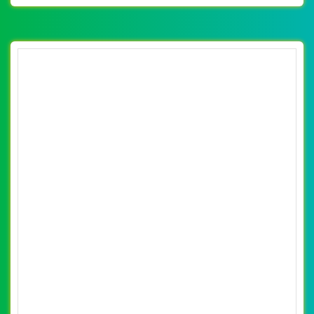
[noithatgiakhanh] Thiết kế website nội thất
hoàn mỹ GALLERY đẹp SEO nhanh hiệu quả
By: VietWebGroup.Vn
Lượt xem: 37260
VietWeb chuyên thiết kế website nội thất hoàn mỹ
GALLERY. Thiết kế web chuyên nghiệp, uy tín, đạt chuẩn
SEO Google theo SEOquake tại VietWeb, tối ưu tốc độ
load website giúp tăng trải nghiệm người dùng khi duyệt
website.
CHI TIẾT WEBSITE
XEM WEBSITE