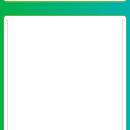
[noithatgiakhanh] Thiết kế website kiến trúc
nội thất N8 đẹp, chuyên nghiệp chuẩn SEO
By: VietWebGroup.Vn
Lượt xem: 61550
VietWeb chuyên thiết kế website kiến trúc nội thất N8 với
cách sắp xếp các đường nét hoa văn. Sự khác nhau này
đến từ nhiều nền văn hóa và thói quen sinh hoạt từ khắp
nơi trên thế giới
CHI TIẾT WEBSITE
XEM WEBSITE