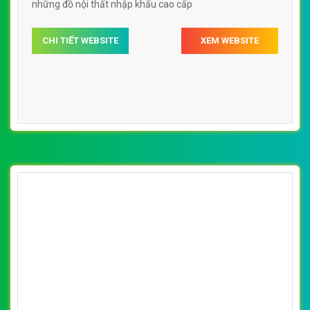
[noithatgiakhanh] Thiết kế website nội thất
phố xinh online đẹp SEO nhanh hiệu quả
By: VietWebGroup.Vn
Lượt xem: 21710
VietWeb chuyên thiết kế website Phố xinh online với sự
kết hợp hài hòa từ kiểu dáng, màu sắc, đường nét trong
mỗi sản phẩm nội thất