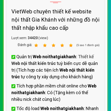
VietWeb chuyên thiết kế website
nội thất Gia Khánh với những đồ nội
thất nhập khẩu cao cấp
Lượt xem:
34420
(view)
Ðánh giá:
1
2
3
4
5
(
5
sao
1
đánh giá)
Quản trị
Web noithatgiakhanh
:
Thiết kế
Web nội thất kiến trúc
tuỳ biến cực dễ quản
trị (Tích hợp các tiện ích
Web nội thất kiến
trúc
tự công ty xây dựng cho khách hàng)
Tích hợp phần mềm chát online cho
Web
noithatgiakhanh
: Có (Tặng kèm có thể
nhiều nick chát cùng lúc)
Tốc độ load
Web noithatgiakhanh
: Nhanh