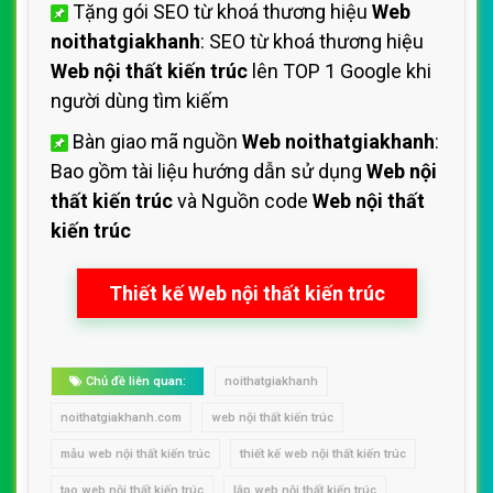
Tặng gói SEO từ khoá thương hiệu
Web
noithatgiakhanh
: SEO từ khoá thương hiệu
Web nội thất kiến trúc
lên TOP 1 Google khi
người dùng tìm kiếm
Bàn giao mã nguồn
Web noithatgiakhanh
:
Bao gồm tài liệu hướng dẫn sử dụng
Web nội
thất kiến trúc
và Nguồn code
Web nội thất
kiến trúc
Thiết kế Web nội thất kiến trúc
Chủ đề liên quan:
noithatgiakhanh
noithatgiakhanh.com
web nội thất kiến trúc
mẫu web nội thất kiến trúc
thiết kế web nội thất kiến trúc
tạo web nội thất kiến trúc
lập web nội thất kiến trúc