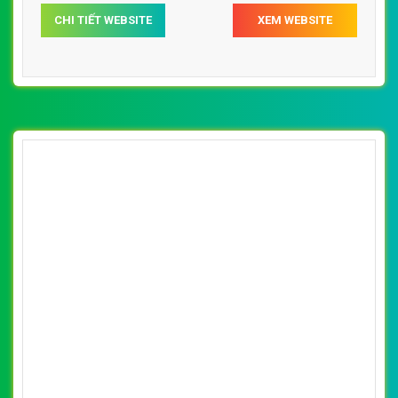
[noithatgiakhanh] Thiết kế website nội thất
sofa BTM đẹp, chuyên nghiệp chuẩn SEO
By: VietWebGroup.Vn
Lượt xem: 32030
VietWeb chuyên thiết kế website nội thất sofa BTM với
những hàng hóa cao cấp, phong phú, nhập khẩu chính
hãng
CHI TIẾT WEBSITE
XEM WEBSITE