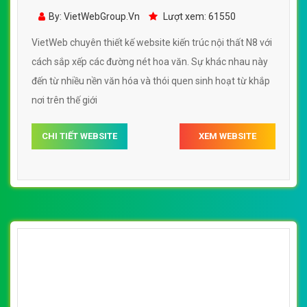
VietWeb gửi lời cảm ơn tới quý khách hàng đã luôn tin dùng
dịch vụ thiết kế website chuyên nghiệp suốt chặng đường >8
năm qua!
CÔNG TY THIẾT KẾ WEBSITE CHUYÊN NGHIỆP VIỆT
WEB
Số 202, Ngõ 364 Trung Liệt, Thái Hà, Đống Đa, Hà Nội
Số 36 Đa Kao, Điện Biên Phủ, Quận 1, TP. Hồ Chí Minh
0915 406 986