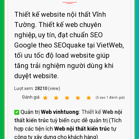
Thiết kế website nội thất Vĩnh
Tường. Thiết kế web chuyên
nghiệp, uy tín, đạt chuẩn SEO
Google theo SEOquake tại VietWeb,
tối ưu tốc độ load website giúp
tăng trải nghiệm người dùng khi
duyệt website.
Lượt xem:
28210
(view)
Ðánh giá:
1
2
3
4
5
(
5
sao
1
đánh giá)
Quản trị
Web vinhtuong
:
Thiết kế
Web nội
thất kiến trúc
tuỳ biến cực dễ quản trị (Tích
hợp các tiện ích
Web nội thất kiến trúc
tự
công ty xây dựng cho khách hàng)