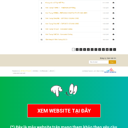
(*) Đây là mẫu website trên mạng tham khảo theo yêu cầu.