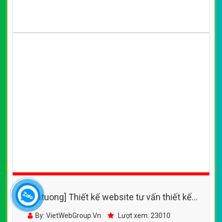
[vinhtuong] Thiết kế website tư vấn thiết kế
nội thất OZ đẹp SEO tốt
By: VietWebGroup.Vn
Lượt xem: 23010