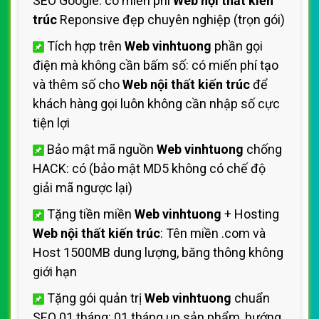
SEO Google: có miến phí
Web nội thất kiến
trúc
Reponsive đẹp chuyên nghiệp (trọn gói)
Tích hợp trên
Web vinhtuong
phần gọi
điện mà không cần bấm số: có miến phí tạo
và thêm số cho
Web nội thất kiến trúc
để
khách hàng gọi luôn không cần nhập số cực
tiện lợi
Bảo mật mã nguồn
Web vinhtuong
chống
HACK: có (bảo mật MD5 không có chế độ
giải mã ngược lại)
Tặng tiền miền
Web vinhtuong
+ Hosting
Web nội thất kiến trúc
: Tên miền .com và
Host 1500MB dung lượng, băng thông không
giới hạn
Tặng gói quản trị
Web vinhtuong
chuẩn
SEO 01 tháng: 01 tháng up sản phẩm, hướng