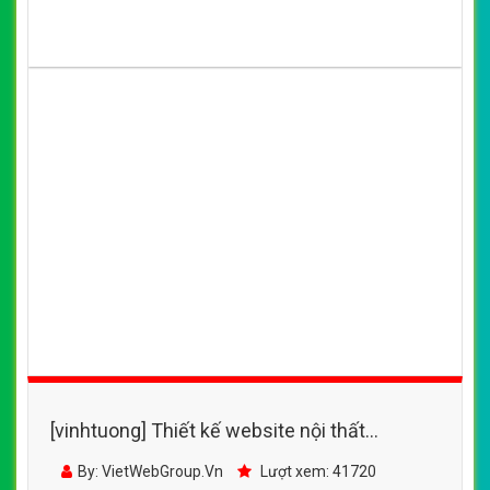
[vinhtuong] Thiết kế website nội thất
Kasagrand đẹp, chuyên nghiệp chuẩn SEO
By: VietWebGroup.Vn
Lượt xem: 41720