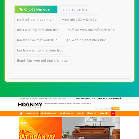
Chủ đề liên quan:
noithathoanmy
noithathoanmy.com.vn
web nội thất kiến trúc
mẫu web nội thất kiến trúc
thiết kế web nội thất kiến trúc
tạo web nội thất kiến trúc
lập web nội thất kiến trúc
tạo lập web nội thất kiến trúc
thành lập web nội thất kiến trúc