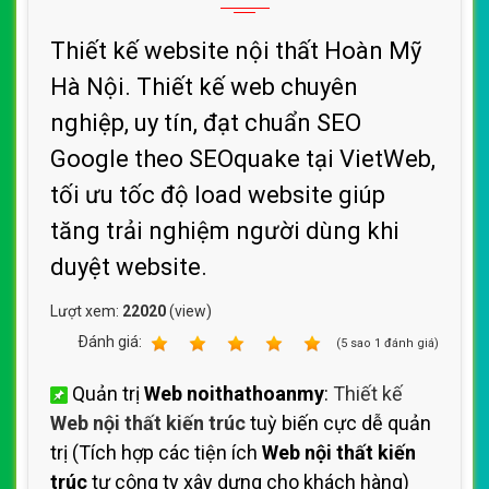
Thiết kế website nội thất Hoàn Mỹ
Hà Nội. Thiết kế web chuyên
nghiệp, uy tín, đạt chuẩn SEO
Google theo SEOquake tại VietWeb,
tối ưu tốc độ load website giúp
tăng trải nghiệm người dùng khi
duyệt website.
Lượt xem:
22020
(view)
Ðánh giá:
1
2
3
4
5
(
5
sao
1
đánh giá)
Quản trị
Web noithathoanmy
:
Thiết kế
Web nội thất kiến trúc
tuỳ biến cực dễ quản
trị (Tích hợp các tiện ích
Web nội thất kiến
trúc
tự công ty xây dựng cho khách hàng)