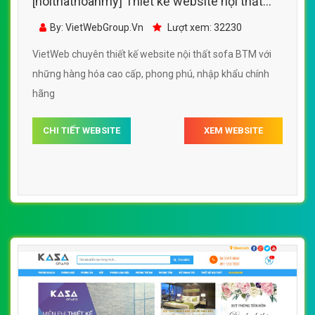
[noithathoanmy] Thiết kế website nội thất
sofa BTM đẹp, chuyên nghiệp chuẩn SEO
By: VietWebGroup.Vn
Lượt xem: 32230
VietWeb chuyên thiết kế website nội thất sofa BTM với
những hàng hóa cao cấp, phong phú, nhập khẩu chính
hãng
CHI TIẾT WEBSITE
XEM WEBSITE