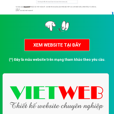
(*) Đây là mẫu website trên mạng tham khảo theo yêu cầu.