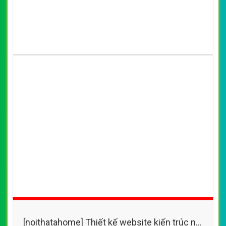
WEB
Số 202, Ngõ 364 Trung Liệt, Thái Hà, Đống Đa, Hà Nội
Số 36 Đa Kao, Điện Biên Phủ, Quận 1, TP. Hồ Chí Minh
0915 406 986
(024).6658.7378
support@vietwebgroup.vn
https://vietwebgroup.vn
WEBSITE NỘI THẤT KIẾN TRÚC CÙNG
LĨNH VỰC