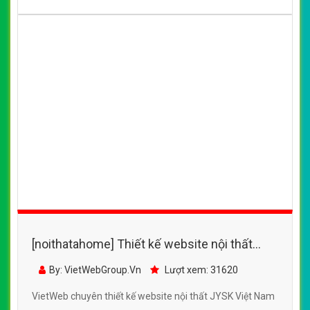
VietWeb chuyên thiết kế website nội thất nhà xinh với
những sản phẩm nội thất hợp thời và độc đáo, kết hợp với
quá trình chọn lọc kỹ lưỡng những món đồ trang trí để
tạo nên không gian sống hài hòa, Tinh Tế và sang trọng
CHI TIẾT WEBSITE
XEM WEBSITE