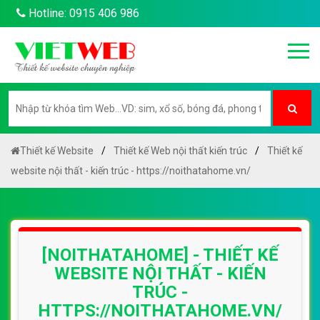
Hotline: 0915 406 986
Thiết kế Website
Thiết kế Web nội thất kiến trúc
Thiết kế
website nội thất - kiến trúc - https://noithatahome.vn/
[NOITHATAHOME] - THIẾT KẾ
WEBSITE NỘI THẤT - KIẾN
TRÚC -
HTTPS://NOITHATAHOME.VN/