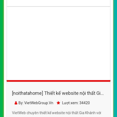
VietWeb chuyên thiết kế website Phố xinh online với sự
kết hợp hài hòa từ kiểu dáng, màu sắc, đường nét trong
mỗi sản phẩm nội thất
CHI TIẾT WEBSITE
XEM WEBSITE