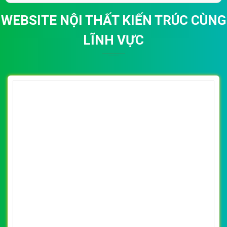
(*) Đây là mẫu website trên mạng tham khảo theo yêu cầu.
VietWeb gửi lời cảm ơn tới quý khách hàng đã luôn tin dùng
dịch vụ thiết kế website chuyên nghiệp suốt chặng đường >8
năm qua!
CÔNG TY THIẾT KẾ WEBSITE CHUYÊN NGHIỆP VIỆT