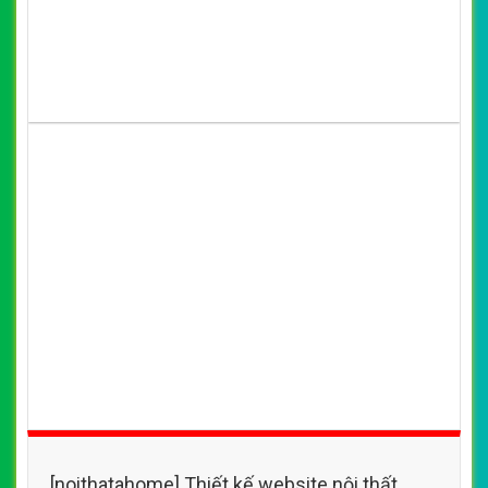
[noithatahome] Thiết kế website nội thất
Kasagrand đẹp, chuyên nghiệp chuẩn SEO
By: VietWebGroup.Vn
Lượt xem: 41720
VietWeb chuyên thiết kế website nội thất Kasagrand giúp
ngôi nhà của bạn sẽ mang vẻ đẹp hiện đại , thanh lịch
trầm mà không lạnh khi phối hợp hài hoà những món nội
thất theo tinh thần tối giản
CHI TIẾT WEBSITE
XEM WEBSITE