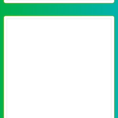
[noithatahome] Thiết kế website nội thất nhà
xinh đẹp, chuyên nghiệp chuẩn SEO
By: VietWebGroup.Vn
Lượt xem: 26560