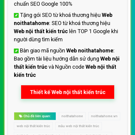
chuẩn SEO Google 100%
Tặng gói SEO từ khoá thương hiệu
Web
noithatahome
: SEO từ khoá thương hiệu
Web nội thất kiến trúc
lên TOP 1 Google khi
người dùng tìm kiếm
Bàn giao mã nguồn
Web noithatahome
:
Bao gồm tài liệu hướng dẫn sử dụng
Web nội
thất kiến trúc
và Nguồn code
Web nội thất
kiến trúc
Thiết kế Web nội thất kiến trúc
Chủ đề liên quan:
noithatahome
noithatahome.vn
web nội thất kiến trúc
mẫu web nội thất kiến trúc