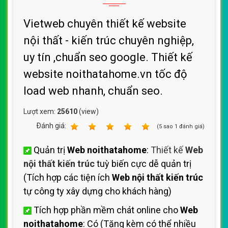
Vietweb chuyên thiết kế website
nội thất - kiến trúc chuyên nghiệp,
uy tín ,chuẩn seo google. Thiết kế
website noithatahome.vn tốc độ
load web nhanh, chuẩn seo.
Lượt xem:
25610
(view)
Ðánh giá:
1
2
3
4
5
(
5
sao
1
đánh giá)
Quản trị
Web noithatahome
:
Thiết kế
Web
nội thất kiến trúc
tuỳ biến cực dễ quản trị
(Tích hợp các tiện ích
Web nội thất kiến trúc
tự công ty xây dựng cho khách hàng)
Tích hợp phần mềm chát online cho
Web
noithatahome
: Có (Tặng kèm có thể nhiều