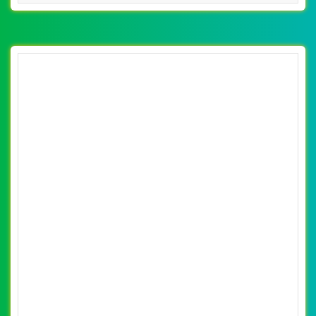
[noithatahome] Thiết kế website nội thất phố
xinh online đẹp SEO nhanh hiệu quả
By: VietWebGroup.Vn
Lượt xem: 21710