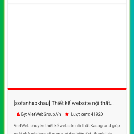
[sofanhapkhau] Thiết kế website nội thất
Kasagrand đẹp, chuyên nghiệp chuẩn SEO
By: VietWebGroup.Vn
Lượt xem: 41920
VietWeb chuyên thiết kế website nội thất Kasagrand giúp
ngôi nhà của bạn sẽ mang vẻ đẹp hiện đại , thanh lịch