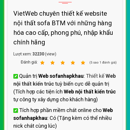
VietWeb chuyên thiết kế website
nội thất sofa BTM với những hàng
hóa cao cấp, phong phú, nhập khẩu
chính hãng
Lượt xem:
32230
(view)
Ðánh giá:
1
2
3
4
5
(
5
sao
1
đánh giá)
Quản trị
Web sofanhapkhau
:
Thiết kế
Web
nội thất kiến trúc
tuỳ biến cực dễ quản trị
(Tích hợp các tiện ích
Web nội thất kiến trúc
tự công ty xây dựng cho khách hàng)
Tích hợp phần mềm chát online cho
Web
sofanhapkhau
: Có (Tặng kèm có thể nhiều
nick chát cùng lúc)