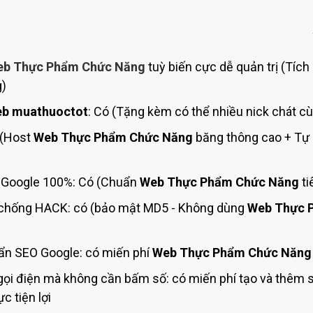
Bảng giá quảng cáo Google
Bảng giá quảng cáo Facebook
Bảng giá quảng cáo Banner
b Thực Phẩm Chức Năng
tuỳ biến cực dễ quản trị (Tích
Bảng giá quản trị Website
g)
Bảng giá quản trị Fanpage Facebook
b muathuoctot
: Có (Tặng kèm có thể nhiều nick chát cù
Bảng giá SEO Website
 (Host
Web Thực Phẩm Chức Năng
băng thông cao + Tự l
Google 100%: Có (Chuẩn
Web Thực Phẩm Chức Năng
ti
chống HACK: có (bảo mật MD5 - Không dùng
Web Thực 
ẩn SEO Google: có miến phí
Web Thực Phẩm Chức Năng
ọi điện mà không cần bấm số: có miến phí tạo và thêm 
c tiện lợi