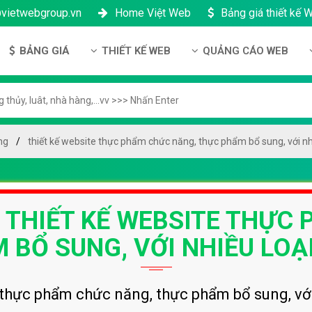
@vietwebgroup.vn
Home Việt Web
Bảng giá thiết kế 
BẢNG GIÁ
THIẾT KẾ WEB
QUẢNG CÁO WEB
 công ty
Bảng giá thiết kế Website
Thiết kế Website
Quảng cáo Google
ng lực
Bảng giá thiết kế Landing Page
Thiết kế Landing Page
Quảng cáo Facebook
n thanh toán
Bảng giá thiết kế App Android & IOS
Thiết kế App
Quảng Cáo Banner
ng
thiết kế website thực phẩm chức năng, thực phẩm bổ sung, với n
ng nhân sự
Bảng giá Tên Miền
ch bảo mật
Bảng giá Hosting
 THIẾT KẾ WEBSITE THỰC
h bảo hành & bảo trì
Bảng giá thuê VPS
ông ty
Bảng giá thuê Server
 BỔ SUNG, VỚI NHIỀU LOẠ
h đại lý
Bảng giá SSL - HTTTS
Bảng giá Email theo tên miền
thực phẩm chức năng, thực phẩm bổ sung, với 