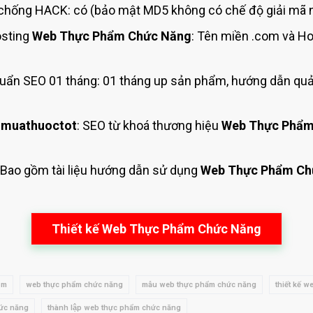
chống HACK: có (bảo mật MD5 không có chế độ giải mã n
sting
Web Thực Phẩm Chức Năng
: Tên miền .com và H
uẩn SEO 01 tháng: 01 tháng up sản phẩm, hướng dẫn quả
 muathuoctot
: SEO từ khoá thương hiệu
Web Thực Phẩm
: Bao gồm tài liệu hướng dẫn sử dụng
Web Thực Phẩm Ch
Thiết kế Web Thực Phẩm Chức Năng
om
web thực phẩm chức năng
mẫu web thực phẩm chức năng
thiết kế 
hức năng
thành lập web thực phẩm chức năng