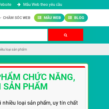
Website
Mẫu Web theo yêu cầu
CHĂM SÓC WEB
MẪU WEB
BLOG
Công ty SEO Website
Quản trị Website
Quản trị Fanpage
hiều loại sản phẩm
 PHẨM CHỨC NĂNG,
I SẢN PHẨM
nhiều loại sản phẩm, uy tín chất