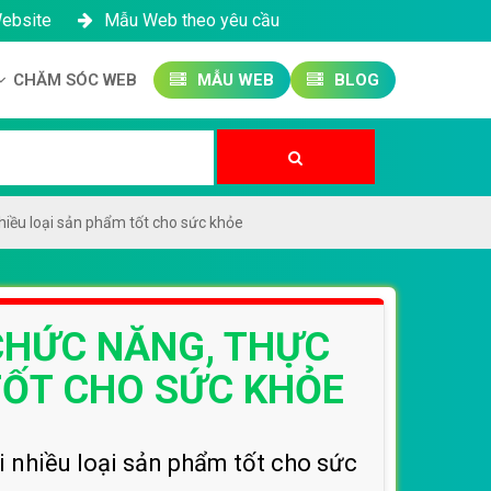
Website
Mẫu Web theo yêu cầu
CHĂM SÓC WEB
MẪU WEB
BLOG
Công ty SEO Website
Quản trị Website
Quản trị Fanpage
hiều loại sản phẩm tốt cho sức khỏe
 CHỨC NĂNG, THỰC
TỐT CHO SỨC KHỎE
 nhiều loại sản phẩm tốt cho sức