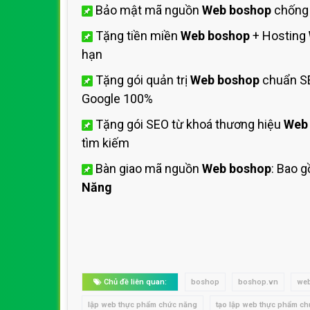
Bảo mật mã nguồn
Web boshop
chống 
Tặng tiền miền
Web boshop
+ Hosting
hạn
Tặng gói quản trị
Web boshop
chuẩn SE
Google 100%
Tặng gói SEO từ khoá thương hiệu
Web
tìm kiếm
Bàn giao mã nguồn
Web boshop
: Bao 
Năng
Chủ đề liên quan:
boshop
boshop.vn
web
lập web thực phẩm chức năng
tạo lập web thực phẩm c