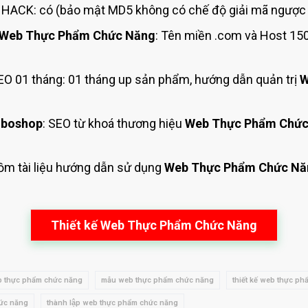
HACK: có (bảo mật MD5 không có chế độ giải mã ngược l
Web Thực Phẩm Chức Năng
: Tên miền .com và Host 15
O 01 tháng: 01 tháng up sản phẩm, hướng dẫn quản trị
W
 boshop
: SEO từ khoá thương hiệu
Web Thực Phẩm Chức
gồm tài liệu hướng dẫn sử dụng
Web Thực Phẩm Chức Nă
Thiết kế Web Thực Phẩm Chức Năng
 thực phẩm chức năng
mẫu web thực phẩm chức năng
thiết kế web thực p
hức năng
thành lập web thực phẩm chức năng