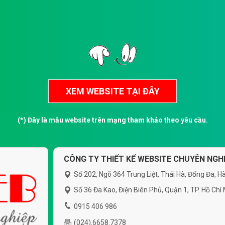
(*) Đây là mẫu website trên mạng tham khảo theo yêu cầu.
CÔNG TY THIẾT KẾ WEBSITE CHUYÊN NGHI
Số 202, Ngõ 364 Trung Liệt, Thái Hà, Đống Đa, Hà
Số 36 Đa Kao, Điện Biên Phủ, Quận 1, TP. Hồ Chí
0915 406 986
(024).6658.7378