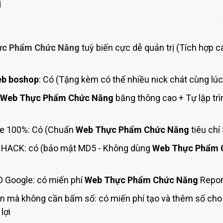
Bảng giá quảng cáo Google
i
Bảng giá quảng cáo Facebook
Bảng giá quảng cáo Banner
ực Phẩm Chức Năng
tuỳ biến cực dễ quản trị (Tích hợp c
Bảng giá quản trị Website
Bảng giá quản trị Fanpage Facebook
b boshop
: Có (Tặng kèm có thể nhiều nick chát cùng lúc
Bảng giá SEO Website
Web Thực Phẩm Chức Năng
băng thông cao + Tự lập trì
e 100%: Có (Chuẩn
Web Thực Phẩm Chức Năng
tiêu chí
HACK: có (bảo mật MD5 - Không dùng
Web Thực Phẩm 
 Google: có miến phí
Web Thực Phẩm Chức Năng
Repon
ện mà không cần bấm số: có miến phí tạo và thêm số ch
lợi