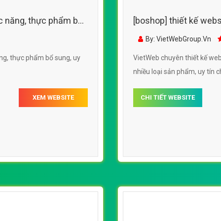
c năng, thực phẩm bổ
[boshop] thiết kế web
sung, với nhiều loại s
By: VietWebGroup.Vn
VietWeb chuyên thiết kế we
nhiều loại sản phẩm, uy tín ch
XEM WEBSITE
CHI TIẾT WEBSITE