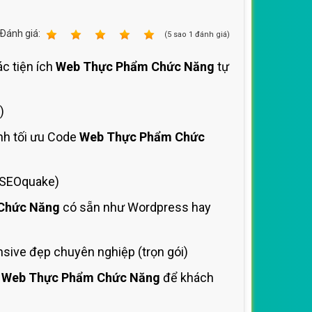
Ðánh giá:
1
2
3
4
5
(
5
sao
1
đánh giá)
ác tiện ích
Web Thực Phẩm Chức Năng
tự
)
nh tối ưu Code
Web Thực Phẩm Chức
 SEOquake)
Chức Năng
có sẵn như Wordpress hay
sive đẹp chuyên nghiệp (trọn gói)
o
Web Thực Phẩm Chức Năng
để khách