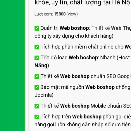
khỏe, uy tín, chất lượng tại Hà Nộ
Lượt xem:
15800
(view)
Quản trị
Web boshop
:
Thiết kế
Web Th
công ty xây dựng cho khách hàng)
Tích hợp phần mềm chát online cho
We
Tốc độ load
Web boshop
: Nhanh (Host
Năng
)
Thiết kế
Web boshop
chuẩn SEO Googl
Bảo mật mã nguồn
Web boshop
chống 
Joomla)
Thiết kế
Web boshop
Mobile chuẩn SEO
Tích hợp trên
Web boshop
phần gọi đi
hàng gọi luôn không cần nhập số cực tiện 