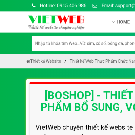
Hotline: 0915 406 986
Email: support
HOME
Giới thiệu
Hồ sơ nă
Hướng dẫ
Thiết kế Website
Thiết kế Web Thực Phẩm Chức Nă
Tuyển dụ
Chính sá
[BOSHOP] - THIẾ
Chính sác
Liên hệ c
PHẨM BỔ SUNG, V
Chính sác
VietWeb chuyên thiết kế website