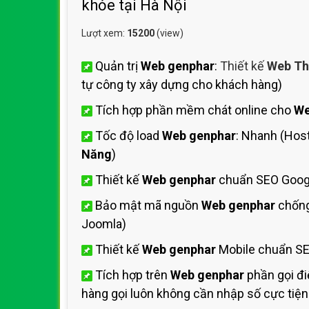
khỏe tại Hà Nội
Lượt xem:
15200
(view)
Quản trị
Web genphar
:
Thiết kế
Web Th
tự công ty xây dựng cho khách hàng)
Tích hợp phần mềm chát online cho
We
Tốc độ load
Web genphar
: Nhanh (Hos
Năng
)
Thiết kế
Web genphar
chuẩn SEO Goog
Bảo mật mã nguồn
Web genphar
chống
Joomla)
Thiết kế
Web genphar
Mobile chuẩn SE
Tích hợp trên
Web genphar
phần gọi đi
hàng gọi luôn không cần nhập số cực tiện 