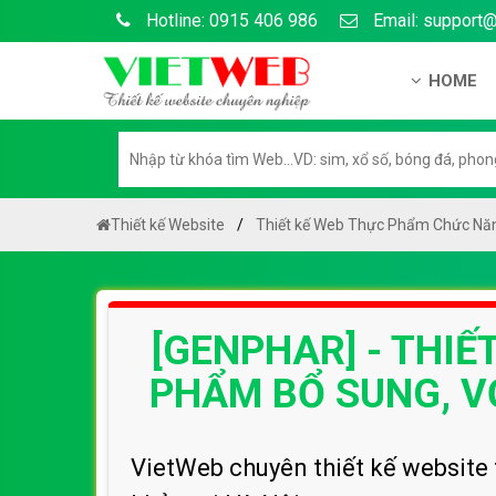
Hotline: 0915 406 986
Email: support
HOME
Giới thiệu
Hồ sơ nă
Hướng dẫ
Thiết kế Website
Thiết kế Web Thực Phẩm Chức Nă
Tuyển dụ
Chính sá
[GENPHAR] - THI
Chính sác
Liên hệ c
PHẨM BỔ SUNG, V
Chính sác
VietWeb chuyên thiết kế website