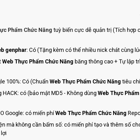
Bảng giá quảng cáo Google
Bảng giá quảng cáo Facebook
Bảng giá quảng cáo Banner
ực Phẩm Chức Năng
tuỳ biến cực dễ quản trị (Tích hợp 
Bảng giá quản trị Website
Bảng giá quản trị Fanpage Facebook
b genphar
: Có (Tặng kèm có thể nhiều nick chát cùng lú
Bảng giá SEO Website
t
Web Thực Phẩm Chức Năng
băng thông cao + Tự lập tr
le 100%: Có (Chuẩn
Web Thực Phẩm Chức Năng
tiêu ch
 HACK: có (bảo mật MD5 - Không dùng
Web Thực Phẩm
O Google: có miến phí
Web Thực Phẩm Chức Năng
Repon
ện mà không cần bấm số: có miến phí tạo và thêm số c
lợi