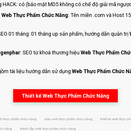
 HACK: có (bảo mật MD5 không có chế độ giải mã ngược 
g
Web Thực Phẩm Chức Năng
: Tên miền .com và Host 1
EO 01 tháng: 01 tháng up sản phẩm, hướng dẫn quản trị
 genphar
: SEO từ khoá thương hiệu
Web Thực Phẩm Chứ
 gồm tài liệu hướng dẫn sử dụng
Web Thực Phẩm Chức N
Thiết kế Web Thực Phẩm Chức Năng
b thực phẩm chức năng
mẫu web thực phẩm chức năng
thiết kế web thực 
hức năng
thành lập web thực phẩm chức năng