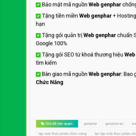
Bảo mật mã nguồn
Web genphar
chống
Tặng tiền miền
Web genphar
+ Hostin
hạn
Tặng gói quản trị
Web genphar
chuẩn S
Google 100%
Tặng gói SEO từ khoá thương hiệu
Web
tìm kiếm
Bàn giao mã nguồn
Web genphar
: Bao
Chức Năng
Chủ đề liên quan:
genphar
genphar.vn
we
lập web thực phẩm chức năng
tạo lập web thực phẩm c