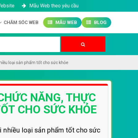
Website
Mẫu Web theo yêu cầu
CHĂM SÓC WEB
MẪU WEB
BLOG
Công ty SEO Website
Quản trị Website
Quản trị Fanpage
hiều loại sản phẩm tốt cho sức khỏe
 CHỨC NĂNG, THỰC
TỐT CHO SỨC KHỎE
 nhiều loại sản phẩm tốt cho sức