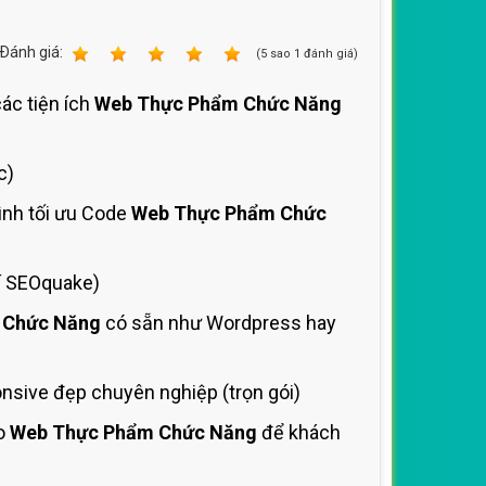
Ðánh giá:
1
2
3
4
5
(
5
sao
1
đánh giá)
các tiện ích
Web Thực Phẩm Chức Năng
c)
ình tối ưu Code
Web Thực Phẩm Chức
í SEOquake)
 Chức Năng
có sẵn như Wordpress hay
sive đẹp chuyên nghiệp (trọn gói)
ho
Web Thực Phẩm Chức Năng
để khách