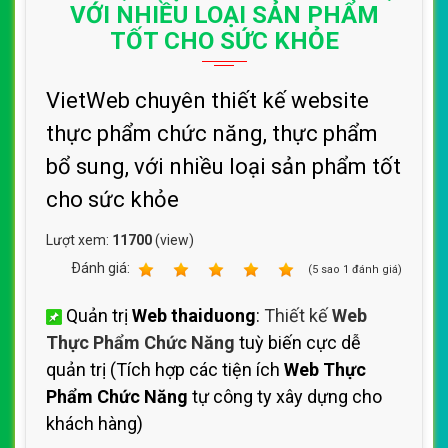
VỚI NHIỀU LOẠI SẢN PHẨM
TỐT CHO SỨC KHỎE
VietWeb chuyên thiết kế website
thực phẩm chức năng, thực phẩm
bổ sung, với nhiều loại sản phẩm tốt
cho sức khỏe
Lượt xem:
11700
(view)
Ðánh giá:
1
2
3
4
5
(
5
sao
1
đánh giá)
Quản trị
Web thaiduong
:
Thiết kế
Web
Thực Phẩm Chức Năng
tuỳ biến cực dễ
quản trị (Tích hợp các tiện ích
Web Thực
Phẩm Chức Năng
tự công ty xây dựng cho
khách hàng)