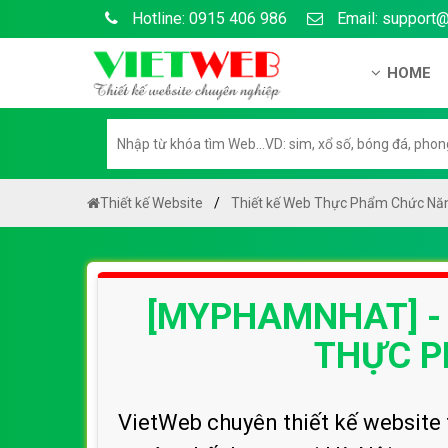
Hotline: 0915 406 986
Email: support
HOME
Giới thiệu
Hồ sơ nă
Hướng dẫ
Thiết kế Website
Thiết kế Web Thực Phẩm Chức Nă
Tuyển dụ
Chính sá
[MYPHAMNHAT] -
Chính sác
Liên hệ c
THỰC P
Chính sác
VietWeb chuyên thiết kế website