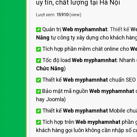
uy tín, chất lượng tại Hà Nội
Lượt xem:
15910
(view)
Quản trị
Web myphamnhat
:
Thiết kế
We
Năng
tự công ty xây dựng cho khách hàn
Tích hợp phần mềm chát online cho
We
Tốc độ load
Web myphamnhat
: Nhanh
Chức Năng
)
Thiết kế
Web myphamnhat
chuẩn SEO 
Bảo mật mã nguồn
Web myphamnhat
hay Joomla)
Thiết kế
Web myphamnhat
Mobile chu
Tích hợp trên
Web myphamnhat
phần g
khách hàng gọi luôn không cần nhập số cự