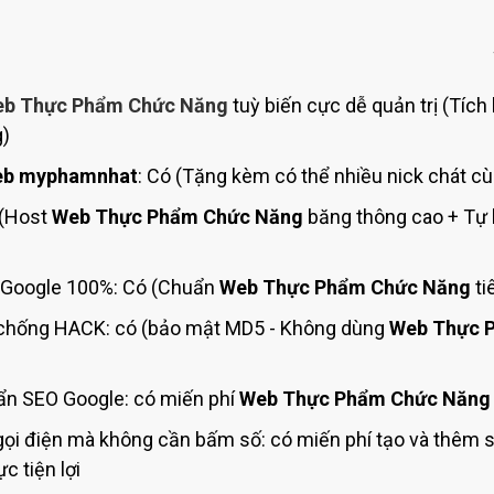
Bảng giá quảng cáo Google
Bảng giá quảng cáo Facebook
Bảng giá quảng cáo Banner
b Thực Phẩm Chức Năng
tuỳ biến cực dễ quản trị (Tích
Bảng giá quản trị Website
g)
Bảng giá quản trị Fanpage Facebook
b myphamnhat
: Có (Tặng kèm có thể nhiều nick chát cù
Bảng giá SEO Website
 (Host
Web Thực Phẩm Chức Năng
băng thông cao + Tự l
Google 100%: Có (Chuẩn
Web Thực Phẩm Chức Năng
ti
chống HACK: có (bảo mật MD5 - Không dùng
Web Thực 
ẩn SEO Google: có miến phí
Web Thực Phẩm Chức Năng
ọi điện mà không cần bấm số: có miến phí tạo và thêm 
c tiện lợi