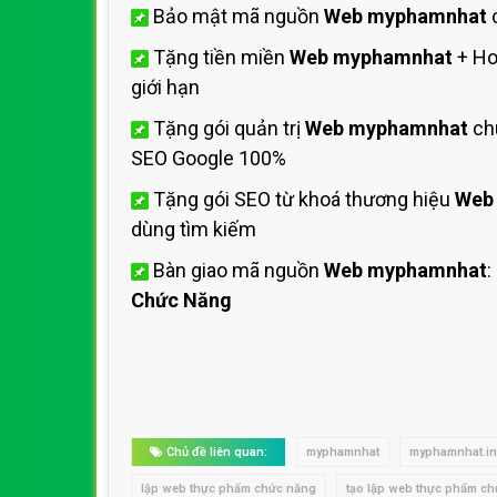
Bảo mật mã nguồn
Web myphamnhat
c
Tặng tiền miền
Web myphamnhat
+ Ho
giới hạn
Tặng gói quản trị
Web myphamnhat
chu
SEO Google 100%
Tặng gói SEO từ khoá thương hiệu
Web
dùng tìm kiếm
Bàn giao mã nguồn
Web myphamnhat
:
Chức Năng
Chủ đề liên quan:
myphamnhat
myphamnhat.in
lập web thực phẩm chức năng
tạo lập web thực phẩm c