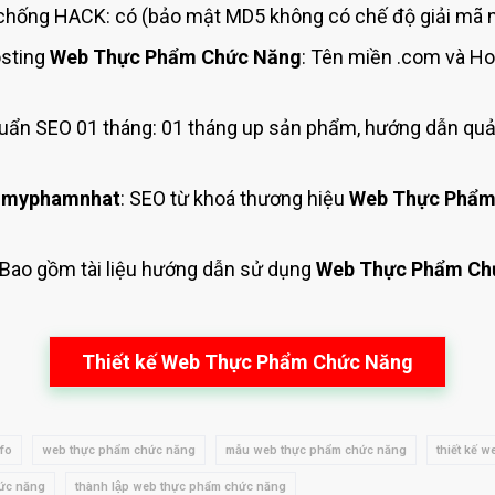
hống HACK: có (bảo mật MD5 không có chế độ giải mã n
sting
Web Thực Phẩm Chức Năng
: Tên miền .com và H
ẩn SEO 01 tháng: 01 tháng up sản phẩm, hướng dẫn quả
 myphamnhat
: SEO từ khoá thương hiệu
Web Thực Phẩm
 Bao gồm tài liệu hướng dẫn sử dụng
Web Thực Phẩm Ch
Thiết kế Web Thực Phẩm Chức Năng
fo
web thực phẩm chức năng
mẫu web thực phẩm chức năng
thiết kế 
hức năng
thành lập web thực phẩm chức năng