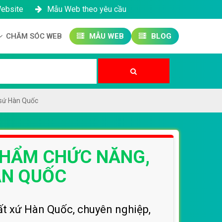
Website
Mẫu Web theo yêu cầu
CHĂM SÓC WEB
MẪU WEB
BLOG
Công ty SEO Website
Quản trị Website
Quản trị Fanpage
 sứ Hàn Quốc
PHẨM CHỨC NĂNG,
ÀN QUỐC
t xứ Hàn Quốc, chuyên nghiệp,