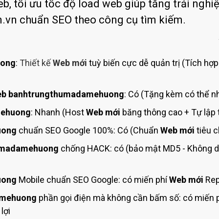
Bảng giá quảng cáo Google
, tối ưu tốc độ load web giúp tăng trải nghi
n chuẩn SEO theo công cụ tìm kiếm.
Bảng giá quảng cáo Facebook
Bảng giá quảng cáo Banner
Bảng giá quản trị Website
uong
:
Thiết kế
Web mới
tuỳ biến cực dễ quản trị (Tích hợp
Bảng giá quản trị Fanpage Facebook
Bảng giá SEO Website
b banhtrungthumadamehuong
: Có (Tặng kèm có thể nh
mehuong
: Nhanh (Host
Web mới
băng thông cao + Tự lập 
uong
chuẩn SEO Google 100%: Có (Chuẩn
Web mới
tiêu 
umadamehuong
chống HACK: có (bảo mật MD5 - Không 
uong
Mobile chuẩn SEO Google: có miến phí
Web mới
Rep
amehuong
phần gọi điện mà không cần bấm số: có miến p
lợi