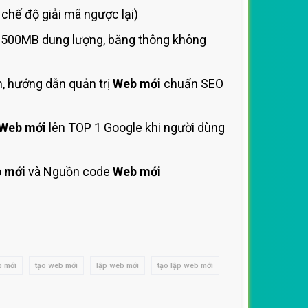
hế độ giải mã ngược lại)
 1500MB dung lượng, băng thông không
, hướng dẫn quản trị
Web mới
chuẩn SEO
Web mới
lên TOP 1 Google khi người dùng
 mới
và Nguồn code
Web mới
b mới
tạo web mới
lập web mới
tạo lập web mới