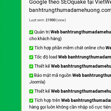
Google theo SEOquake tại VietWeb
banhtrungthumadamehuong.com.v
Lượt xem:
21900
(view)
Quản trị
Web banhtrungthumadameh
cho khách hàng)
Tích hợp phần mềm chát online cho
We
Tốc độ load
Web banhtrungthumada
Thiết kế
Web banhtrungthumadameh
Bảo mật mã nguồn
Web banhtrungth
Joomla)
Thiết kế
Web banhtrungthumadameh
Tích hợp trên
Web banhtrungthumad
hàng gọi luôn không cần nhập số cực tiện 