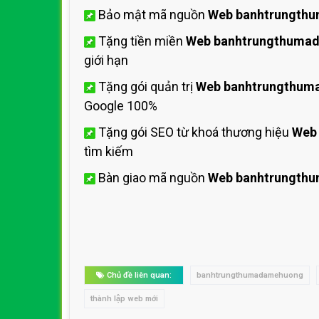
Bảo mật mã nguồn
Web banhtrungth
Tặng tiền miền
Web banhtrungthuma
giới hạn
Tặng gói quản trị
Web banhtrungthu
Google 100%
Tặng gói SEO từ khoá thương hiệu
Web
tìm kiếm
Bàn giao mã nguồn
Web banhtrungth
Chủ đề liên quan:
banhtrungthumadamehuong
thành lập web mới