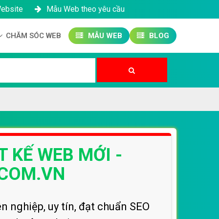
Website
Mẫu Web theo yêu cầu
CHĂM SÓC WEB
MẪU WEB
BLOG
Công ty SEO Website
Quản trị Website
Quản trị Fanpage
 KẾ WEB MỚI -
COM.VN
nghiệp, uy tín, đạt chuẩn SEO