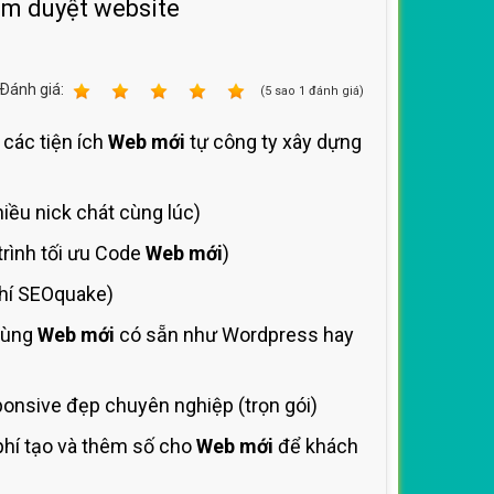
ệm duyệt website
Ðánh giá:
1
2
3
4
5
(
5
sao
1
đánh giá)
 các tiện ích
Web mới
tự công ty xây dựng
iều nick chát cùng lúc)
trình tối ưu Code
Web mới
)
chí SEOquake)
dùng
Web mới
có sẵn như Wordpress hay
onsive đẹp chuyên nghiệp (trọn gói)
hí tạo và thêm số cho
Web mới
để khách