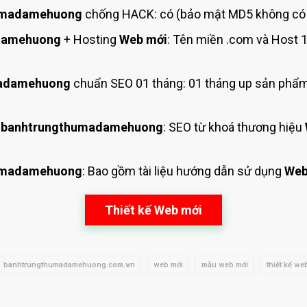
umadamehuong
chống HACK: có (bảo mật MD5 không có c
damehuong
+ Hosting
Web mới
: Tên miền .com và Host
madamehuong
chuẩn SEO 01 tháng: 01 tháng up sản phẩm
 banhtrungthumadamehuong
: SEO từ khoá thương hiệu
umadamehuong
: Bao gồm tài liệu hướng dẫn sử dụng
Web
Thiết kế Web mới
banhtrungthumadamehuong.com.vn
web mới
mẫu web mới
thiết kế we