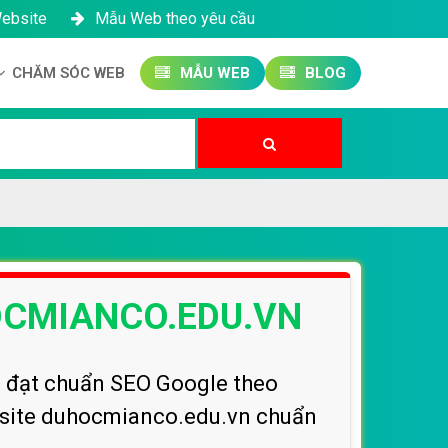
Website
Mẫu Web theo yêu cầu
CHĂM SÓC WEB
MẪU WEB
BLOG
Công ty SEO Website
Quản trị Website
Quản trị Fanpage
HOCMIANCO.EDU.VN
, đạt chuẩn SEO Google theo
ebsite duhocmianco.edu.vn chuẩn