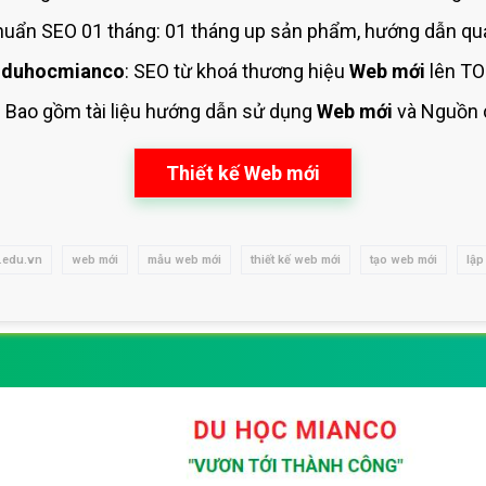
uẩn SEO 01 tháng: 01 tháng up sản phẩm, hướng dẫn quả
 duhocmianco
: SEO từ khoá thương hiệu
Web mới
lên TO
: Bao gồm tài liệu hướng dẫn sử dụng
Web mới
và Nguồn
Thiết kế Web mới
.edu.vn
web mới
mẫu web mới
thiết kế web mới
tạo web mới
lập