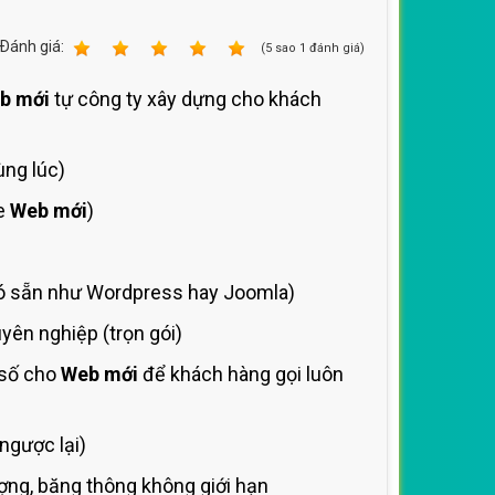
Ðánh giá:
1
2
3
4
5
(
5
sao
1
đánh giá)
b mới
tự công ty xây dựng cho khách
ùng lúc)
de
Web mới
)
 sẵn như Wordpress hay Joomla)
ên nghiệp (trọn gói)
 số cho
Web mới
để khách hàng gọi luôn
ngược lại)
ng, băng thông không giới hạn