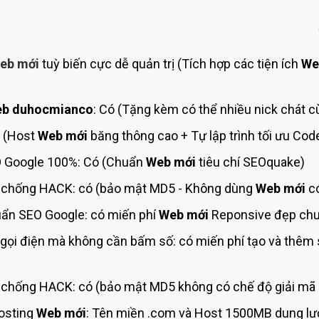
Bảng giá quảng cáo Google
Bảng giá quảng cáo Facebook
Bảng giá quảng cáo Banner
eb mới
tuỳ biến cực dễ quản trị (Tích hợp các tiện ích
We
Bảng giá quản trị Website
Bảng giá quản trị Fanpage Facebook
b duhocmianco
: Có (Tặng kèm có thể nhiều nick chát c
Bảng giá SEO Website
h (Host
Web mới
băng thông cao + Tự lập trình tối ưu Co
 Google 100%: Có (Chuẩn
Web mới
tiêu chí SEOquake)
chống HACK: có (bảo mật MD5 - Không dùng
Web mới
có
ẩn SEO Google: có miến phí
Web mới
Reponsive đẹp chuy
gọi điện mà không cần bấm số: có miến phí tạo và thêm
chống HACK: có (bảo mật MD5 không có chế độ giải mã 
osting
Web mới
: Tên miền .com và Host 1500MB dung lượ