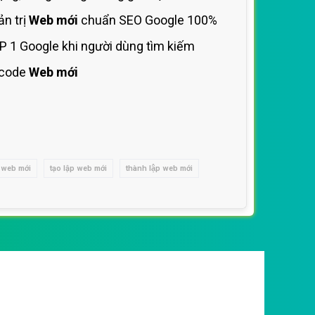
n trị
Web mới
chuẩn SEO Google 100%
P 1 Google khi người dùng tìm kiếm
 code
Web mới
 web mới
tạo lập web mới
thành lập web mới