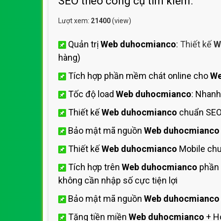
SEO theo công cụ tìm kiếm.
Lượt xem:
21400
(view)
Quản trị
Web duhocmianco
:
Thiết kế
W
hàng)
Tích hợp phần mềm chát online cho
We
Tốc độ load
Web duhocmianco
: Nhan
Thiết kế
Web duhocmianco
chuẩn SEO
Bảo mật mã nguồn
Web duhocmianco
Thiết kế
Web duhocmianco
Mobile chu
Tích hợp trên
Web duhocmianco
phần 
không cần nhập số cực tiện lợi
Bảo mật mã nguồn
Web duhocmianco
Tặng tiền miền
Web duhocmianco
+ H