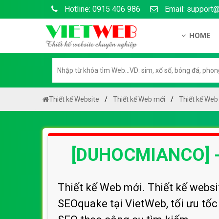
Hotline: 0915 406 986
Email: support
HOME
Giới thiệu
Hồ sơ nă
Hướng dẫ
Thiết kế Website
Thiết kế Web mới
Thiết kế Web
Tuyển dụ
Chính sá
[DUHOCMIANCO] -
Chính sác
Liên hệ c
Chính sác
Thiết kế Web mới. Thiết kế webs
SEOquake tại VietWeb, tối ưu tố