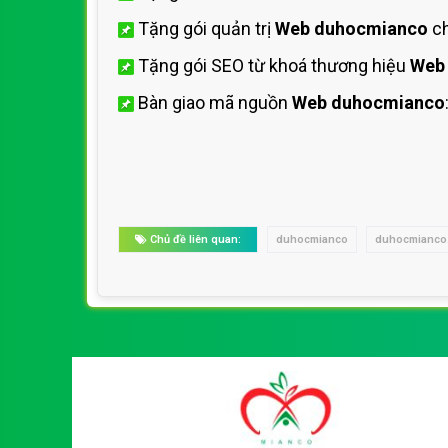
Tặng gói quản trị
Web duhocmianco
ch
Tặng gói SEO từ khoá thương hiệu
Web
Bàn giao mã nguồn
Web duhocmianco
Chủ đề liên quan:
duhocmianco
duhocmianco