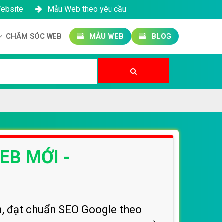
Website
Mẫu Web theo yêu cầu
CHĂM SÓC WEB
MẪU WEB
BLOG
Công ty SEO Website
Quản trị Website
Quản trị Fanpage
EB MỚI -
n, đạt chuẩn SEO Google theo