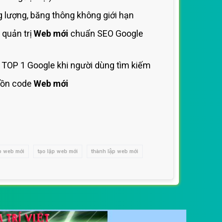
 lượng, băng thông không giới hạn
 quản trị
Web mới
chuẩn SEO Google
 TOP 1 Google khi người dùng tìm kiếm
ồn code
Web mới
p web mới
tạo lập web mới
thành lập web mới