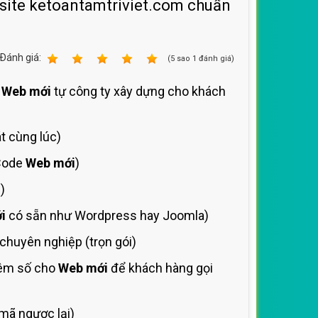
bsite ketoantamtriviet.com chuẩn
Ðánh giá:
1
2
3
4
5
(
5
sao
1
đánh giá)
h
Web mới
tự công ty xây dựng cho khách
t cùng lúc)
 Code
Web mới
)
)
i
có sẵn như Wordpress hay Joomla)
huyên nghiệp (trọn gói)
hêm số cho
Web mới
để khách hàng gọi
mã ngược lại)