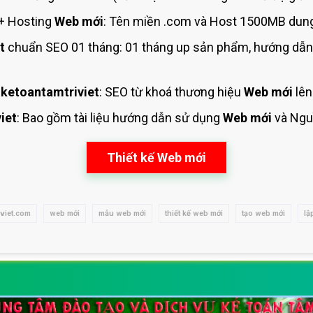
+ Hosting
Web mới
: Tên miền .com và Host 1500MB dung
t
chuẩn SEO 01 tháng: 01 tháng up sản phẩm, hướng dẫn
ketoantamtriviet
: SEO từ khoá thương hiệu
Web mới
lên
iet
: Bao gồm tài liệu hướng dẫn sử dụng
Web mới
và Ngu
Thiết kế Web mới
iviet.com
web mới
mẫu web mới
thiết kế web mới
tạo web mới
lậ