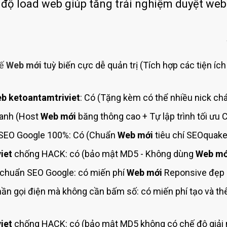
Bảng giá quảng cáo Google
 độ load web giúp tăng trải nghiệm duyệt we
Bảng giá quảng cáo Facebook
Bảng giá quảng cáo Banner
Bảng giá quản trị Website
kế
Web mới
tuỳ biến cực dễ quản trị (Tích hợp các tiện íc
Bảng giá quản trị Fanpage Facebook
Bảng giá SEO Website
b ketoantamtriviet
: Có (Tặng kèm có thể nhiều nick chá
hanh (Host
Web mới
băng thông cao + Tự lập trình tối ưu
SEO Google 100%: Có (Chuẩn
Web mới
tiêu chí SEOquake
iet
chống HACK: có (bảo mật MD5 - Không dùng
Web mớ
chuẩn SEO Google: có miến phí
Web mới
Reponsive đẹp c
ần gọi điện mà không cần bấm số: có miến phí tạo và t
iet
chống HACK: có (bảo mật MD5 không có chế độ giải 