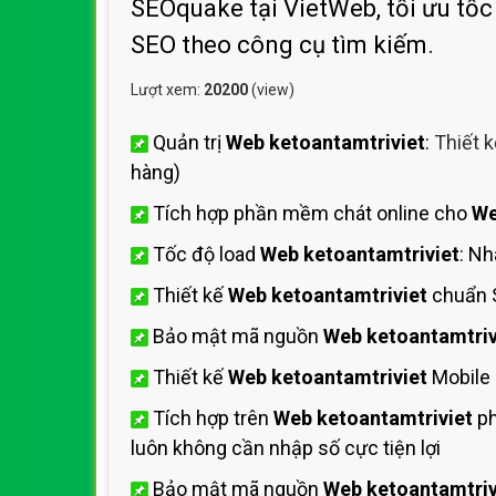
SEOquake tại VietWeb, tối ưu tốc
SEO theo công cụ tìm kiếm.
Lượt xem:
20200
(view)
Quản trị
Web ketoantamtriviet
:
Thiết 
hàng)
Tích hợp phần mềm chát online cho
We
Tốc độ load
Web ketoantamtriviet
: N
Thiết kế
Web ketoantamtriviet
chuẩn 
Bảo mật mã nguồn
Web ketoantamtriv
Thiết kế
Web ketoantamtriviet
Mobile 
Tích hợp trên
Web ketoantamtriviet
ph
luôn không cần nhập số cực tiện lợi
Bảo mật mã nguồn
Web ketoantamtriv