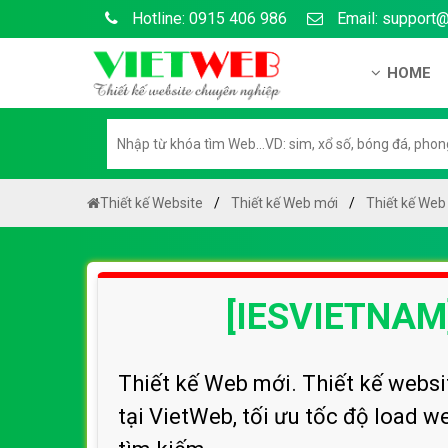
Hotline: 0915 406 986
Email: support
HOME
Giới thiệu
Hồ sơ nă
Hướng dẫ
Thiết kế Website
Thiết kế Web mới
Thiết kế Web
Tuyển dụ
Chính sá
[IESVIETNAM
Chính sác
Liên hệ c
Chính sác
Thiết kế Web mới. Thiết kế websi
tại VietWeb, tối ưu tốc độ load 