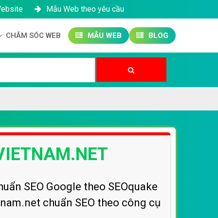
Website
Mẫu Web theo yêu cầu
CHĂM SÓC WEB
MẪU WEB
BLOG
Công ty SEO Website
Quản trị Website
Quản trị Fanpage
SVIETNAM.NET
t chuẩn SEO Google theo SEOquake
ietnam.net chuẩn SEO theo công cụ