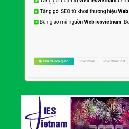
Tặng gói quản trị
Web iesvietnam
chuẩn
Tặng gói SEO từ khoá thương hiệu
Web 
Bàn giao mã nguồn
Web iesvietnam
: B
Chủ đề liên quan:
iesvietnam
iesvietnam.net