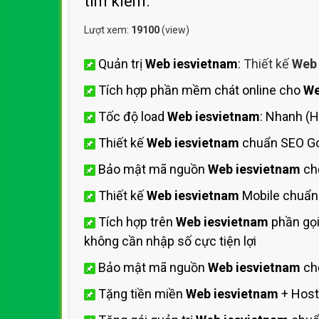
tìm kiếm.
Lượt xem:
19100
(view)
Quản trị
Web iesvietnam
:
Thiết kế
Web
Tích hợp phần mềm chát online cho
We
Tốc độ load
Web iesvietnam
: Nhanh (
Thiết kế
Web iesvietnam
chuẩn SEO Go
Bảo mật mã nguồn
Web iesvietnam
ch
Thiết kế
Web iesvietnam
Mobile chuẩn
Tích hợp trên
Web iesvietnam
phần gọi
không cần nhập số cực tiện lợi
Bảo mật mã nguồn
Web iesvietnam
chố
Tặng tiền miền
Web iesvietnam
+ Host