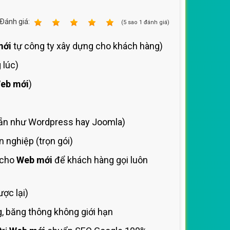
Ðánh giá:
1
2
3
4
5
(
5
sao
1
đánh giá)
mới
tự công ty xây dựng cho khách hàng)
 lúc)
eb mới
)
ẵn như Wordpress hay Joomla)
nghiệp (trọn gói)
 cho
Web mới
để khách hàng gọi luôn
ợc lại)
, băng thông không giới hạn