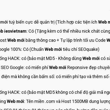
Bảng giá quảng cáo Google
Bảng giá quảng cáo Facebook
Bảng giá quảng cáo Banner
 mới
tuỳ biến cực dễ quản trị (Tích hợp các tiện ích
Web 
Bảng giá quản trị Website
b iesvietnam
: Có (Tặng kèm có thể nhiều nick chát cùng
Bảng giá quản trị Fanpage Facebook
Host
Web mới
băng thông cao + Tự lập trình tối ưu Code
W
Bảng giá SEO Website
ogle 100%: Có (Chuẩn
Web mới
tiêu chí SEOquake)
ống HACK: có (bảo mật MD5 - Không dùng
Web mới
có s
 SEO Google: có miến phí
Web mới
Reponsive đẹp chuyên 
 điện mà không cần bấm số: có miến phí tạo và thêm số
ng HACK: có (bảo mật MD5 không có chế độ giải mã ngư
ing
Web mới
: Tên miền .com và Host 1500MB dung lượng