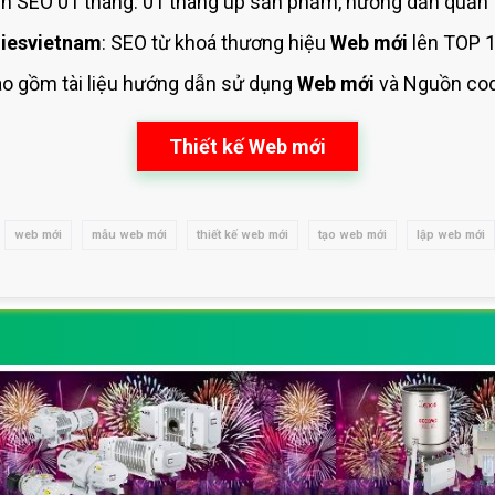
 SEO 01 tháng: 01 tháng up sản phẩm, hướng dẫn quản 
iesvietnam
: SEO từ khoá thương hiệu
Web mới
lên TOP 1
ao gồm tài liệu hướng dẫn sử dụng
Web mới
và Nguồn co
Thiết kế Web mới
web mới
mẫu web mới
thiết kế web mới
tạo web mới
lập web mới