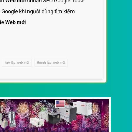
trị
Web mới
chuẩn SEO Google 100%
 Google khi người dùng tìm kiếm
de
Web mới
tạo lập web mới
thành lập web mới