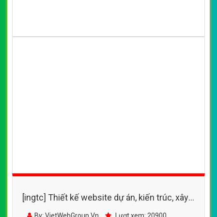
[ingtc] Thiết kế website dự án, kiến trúc, xây
dựng đẹp SEO tốt
By: VietWebGroup.Vn
Lượt xem: 20900