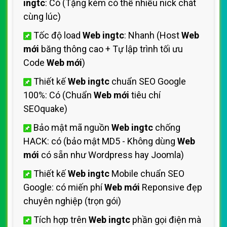
ingtc
: Có (Tặng kèm có thể nhiều nick chát
cùng lúc)
Tốc độ load
Web ingtc
: Nhanh (Host
Web
mới
băng thông cao + Tự lập trình tối ưu
Code
Web mới
)
Thiết kế
Web ingtc
chuẩn SEO Google
100%: Có (Chuẩn
Web mới
tiêu chí
SEOquake)
Bảo mật mã nguồn
Web ingtc
chống
HACK: có (bảo mật MD5 - Không dùng
Web
mới
có sẵn như Wordpress hay Joomla)
Thiết kế
Web ingtc
Mobile chuẩn SEO
Google: có miến phí
Web mới
Reponsive đẹp
chuyên nghiệp (trọn gói)
Tích hợp trên
Web ingtc
phần gọi điện mà