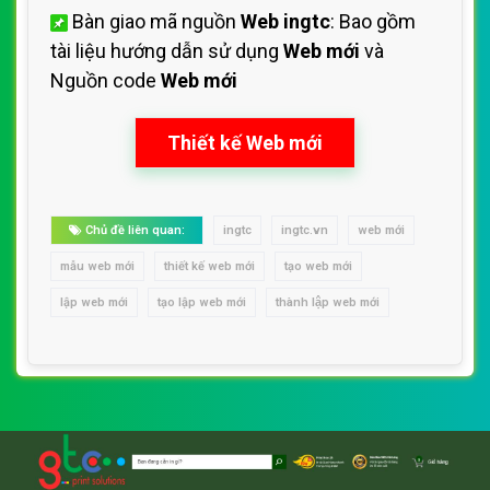
Bàn giao mã nguồn
Web ingtc
: Bao gồm
tài liệu hướng dẫn sử dụng
Web mới
và
Nguồn code
Web mới
Thiết kế Web mới
Chủ đề liên quan:
ingtc
ingtc.vn
web mới
mẫu web mới
thiết kế web mới
tạo web mới
lập web mới
tạo lập web mới
thành lập web mới