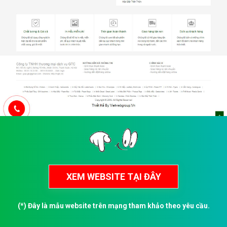
(*) Đây là mẫu website trên mạng tham khảo theo yêu cầu.