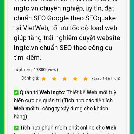
ingtc.vn chuyên nghiệp, uy tín, đạt
chuẩn SEO Google theo SEOquake
tại VietWeb, tối ưu tốc độ load web
giúp tăng trải nghiệm duyệt website
ingtc.vn chuẩn SEO theo công cụ
tìm kiếm.
Lượt xem:
17800
(view)
Ðánh giá:
1
2
3
4
5
(
5
sao
1
đánh giá)
Quản trị
Web ingtc
:
Thiết kế
Web mới
tuỳ
biến cực dễ quản trị (Tích hợp các tiện ích
Web mới
tự công ty xây dựng cho khách
hàng)
Tích hợp phần mềm chát online cho
Web