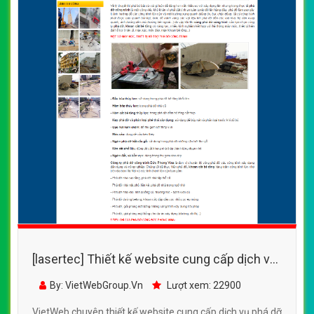
[lasertec] Thiết kế website cung cấp dịch vụ
phá dỡ công trình nhà cũ, xưởng, kho cũ
By: VietWebGroup.Vn
Lượt xem: 22900
VietWeb chuyên thiết kế website cung cấp dịch vụ phá dỡ