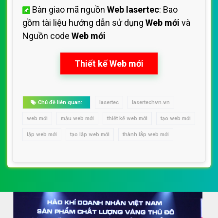
Bàn giao mã nguồn
Web lasertec
: Bao
gồm tài liệu hướng dẫn sử dụng
Web mới
và
Nguồn code
Web mới
Thiết kế Web mới
Chủ đề liên quan:
lasertec
lasertechvn.vn
web mới
mẫu web mới
thiết kế web mới
tạo web mới
lập web mới
tạo lập web mới
thành lập web mới