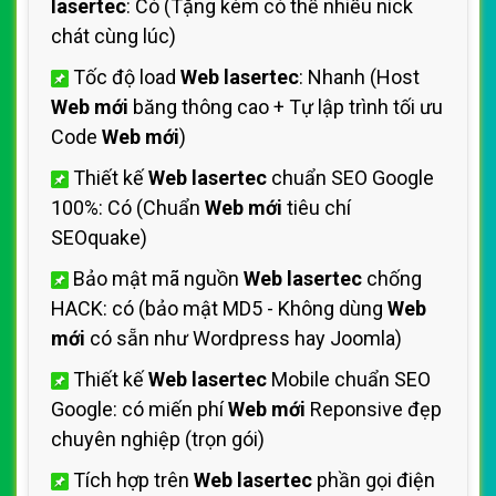
lasertec
: Có (Tặng kèm có thể nhiều nick
chát cùng lúc)
Tốc độ load
Web lasertec
: Nhanh (Host
Web mới
băng thông cao + Tự lập trình tối ưu
Code
Web mới
)
Thiết kế
Web lasertec
chuẩn SEO Google
100%: Có (Chuẩn
Web mới
tiêu chí
SEOquake)
Bảo mật mã nguồn
Web lasertec
chống
HACK: có (bảo mật MD5 - Không dùng
Web
mới
có sẵn như Wordpress hay Joomla)
Thiết kế
Web lasertec
Mobile chuẩn SEO
Google: có miến phí
Web mới
Reponsive đẹp
chuyên nghiệp (trọn gói)
Tích hợp trên
Web lasertec
phần gọi điện