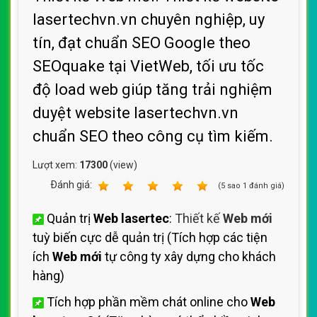
lasertechvn.vn chuyên nghiệp, uy
tín, đạt chuẩn SEO Google theo
SEOquake tại VietWeb, tối ưu tốc
độ load web giúp tăng trải nghiệm
duyệt website lasertechvn.vn
chuẩn SEO theo công cụ tìm kiếm.
Lượt xem:
17300
(view)
Ðánh giá:
1
2
3
4
5
(
5
sao
1
đánh giá)
Quản trị
Web lasertec
:
Thiết kế
Web mới
tuỳ biến cực dễ quản trị (Tích hợp các tiện
ích
Web mới
tự công ty xây dựng cho khách
hàng)
Tích hợp phần mềm chát online cho
Web