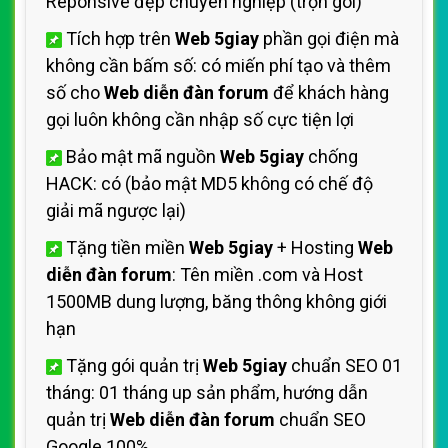
Reponsive đẹp chuyên nghiệp (trọn gói)
Tích hợp trên
Web 5giay
phần gọi điện mà
không cần bấm số: có miến phí tạo và thêm
số cho
Web diễn đàn forum
để khách hàng
gọi luôn không cần nhập số cực tiện lợi
Bảo mật mã nguồn
Web 5giay
chống
HACK: có (bảo mật MD5 không có chế độ
giải mã ngược lại)
Tặng tiền miền
Web 5giay
+ Hosting
Web
diễn đàn forum
: Tên miền .com và Host
1500MB dung lượng, băng thông không giới
hạn
Tặng gói quản trị
Web 5giay
chuẩn SEO 01
tháng: 01 tháng up sản phẩm, hướng dẫn
quản trị
Web diễn đàn forum
chuẩn SEO
Google 100%