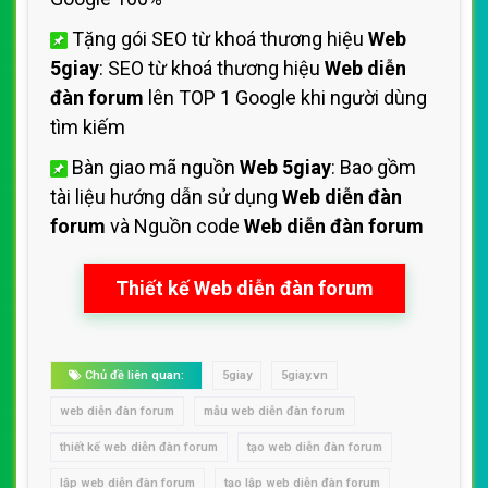
Tặng gói SEO từ khoá thương hiệu
Web
5giay
: SEO từ khoá thương hiệu
Web diễn
đàn forum
lên TOP 1 Google khi người dùng
tìm kiếm
Bàn giao mã nguồn
Web 5giay
: Bao gồm
tài liệu hướng dẫn sử dụng
Web diễn đàn
forum
và Nguồn code
Web diễn đàn forum
Thiết kế Web diễn đàn forum
Chủ đề liên quan:
5giay
5giay.vn
web diễn đàn forum
mẫu web diễn đàn forum
thiết kế web diễn đàn forum
tạo web diễn đàn forum
lập web diễn đàn forum
tạo lập web diễn đàn forum