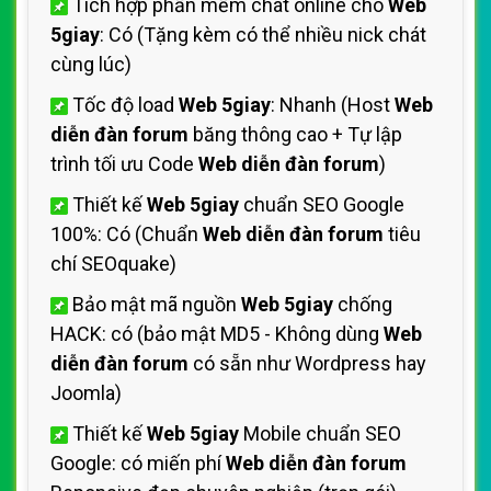
Tích hợp phần mềm chát online cho
Web
5giay
: Có (Tặng kèm có thể nhiều nick chát
cùng lúc)
Tốc độ load
Web 5giay
: Nhanh (Host
Web
diễn đàn forum
băng thông cao + Tự lập
trình tối ưu Code
Web diễn đàn forum
)
Thiết kế
Web 5giay
chuẩn SEO Google
100%: Có (Chuẩn
Web diễn đàn forum
tiêu
chí SEOquake)
Bảo mật mã nguồn
Web 5giay
chống
HACK: có (bảo mật MD5 - Không dùng
Web
diễn đàn forum
có sẵn như Wordpress hay
Joomla)
Thiết kế
Web 5giay
Mobile chuẩn SEO
Google: có miến phí
Web diễn đàn forum