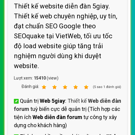
Thiết kế website diễn đàn 5giay.
Thiết kế web chuyên nghiệp, uy tín,
đạt chuẩn SEO Google theo
SEOquake tại VietWeb, tối ưu tốc
độ load website giúp tăng trải
nghiệm người dùng khi duyệt
website.
Lượt xem:
15410
(view)
Ðánh giá:
1
2
3
4
5
(
5
sao
1
đánh giá)
Quản trị
Web 5giay
:
Thiết kế
Web diễn đàn
forum
tuỳ biến cực dễ quản trị (Tích hợp các
tiện ích
Web diễn đàn forum
tự công ty xây
dựng cho khách hàng)