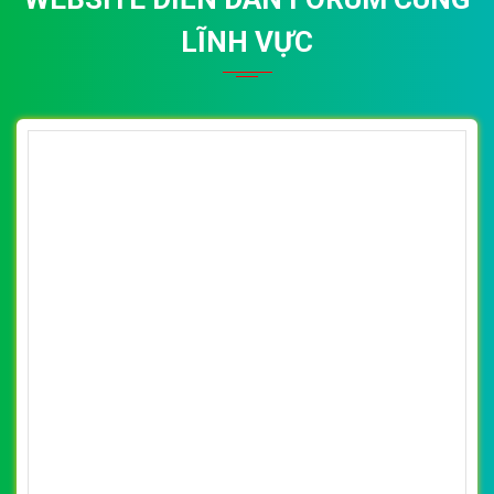
LĨNH VỰC