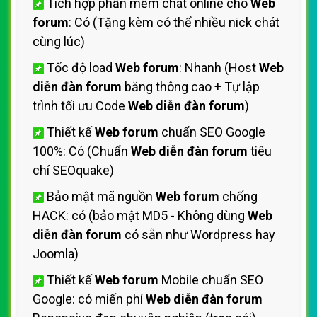
Tích hợp phần mềm chát online cho
Web
forum
: Có (Tặng kèm có thể nhiều nick chát
cùng lúc)
Tốc độ load
Web forum
: Nhanh (Host
Web
diễn đàn forum
băng thông cao + Tự lập
trình tối ưu Code
Web diễn đàn forum
)
Thiết kế
Web forum
chuẩn SEO Google
100%: Có (Chuẩn
Web diễn đàn forum
tiêu
chí SEOquake)
Bảo mật mã nguồn
Web forum
chống
HACK: có (bảo mật MD5 - Không dùng
Web
diễn đàn forum
có sẵn như Wordpress hay
Joomla)
Thiết kế
Web forum
Mobile chuẩn SEO
Google: có miến phí
Web diễn đàn forum