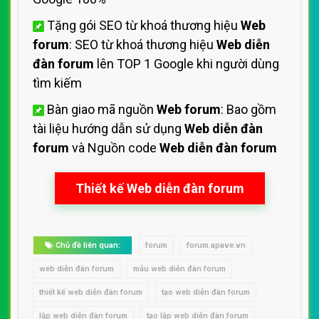
Tặng gói SEO từ khoá thương hiệu
Web
forum
: SEO từ khoá thương hiệu
Web diễn
đàn forum
lên TOP 1 Google khi người dùng
tìm kiếm
Bàn giao mã nguồn
Web forum
: Bao gồm
tài liệu hướng dẫn sử dụng
Web diễn đàn
forum
và Nguồn code
Web diễn đàn forum
Thiết kế Web diễn đàn forum
Chủ đề liên quan:
forum
forum.apave.vn
web diễn đàn forum
mẫu web diễn đàn forum
thiết kế web diễn đàn forum
tạo web diễn đàn forum
lập web diễn đàn forum
tạo lập web diễn đàn forum