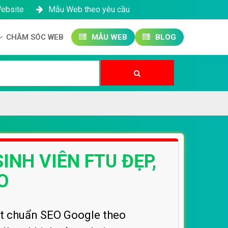
Website
Mẫu Web theo yêu cầu
CHĂM SÓC WEB
MẪU WEB
BLOG
Công ty SEO Website
Quản trị Website
Quản trị Fanpage
INH VIÊN FTU ĐẸP,
O
đạt chuẩn SEO Google theo