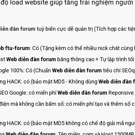
Bảng giá quảng cáo Google
 độ load website giúp tăng trải nghiệm người
Bảng giá quảng cáo Facebook
Bảng giá quảng cáo Banner
iễn đàn forum
tuỳ biến cực dễ quản trị (Tích hợp các tiệ
Bảng giá quản trị Website
Bảng giá quản trị Fanpage Facebook
b ftu-forum
: Có (Tặng kèm có thể nhiều nick chát cùng 
Bảng giá SEO Website
ost
Web diễn đàn forum
băng thông cao + Tự lập trình tố
gle 100%: Có (Chuẩn
Web diễn đàn forum
tiêu chí SEO
ng HACK: có (bảo mật MD5 - Không dùng
Web diễn đàn 
SEO Google: có miến phí
Web diễn đàn forum
Reponsive 
điện mà không cần bấm số: có miến phí tạo và thêm số 
g HACK: có (bảo mật MD5 không có chế độ giải mã ngượ
ing
Web diễn đàn forum
: Tên miền .com và Host 1500MB 