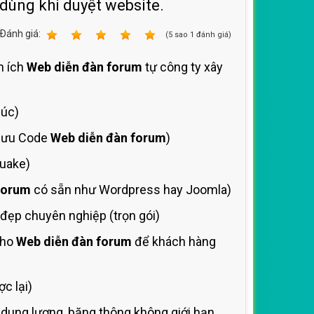
 dùng khi duyệt website.
Ðánh giá:
1
2
3
4
5
(
5
sao
1
đánh giá)
n ích
Web diễn đàn forum
tự công ty xây
lúc)
i ưu Code
Web diễn đàn forum
)
quake)
forum
có sẵn như Wordpress hay Joomla)
đẹp chuyên nghiệp (trọn gói)
cho
Web diễn đàn forum
để khách hàng
c lại)
dung lượng, băng thông không giới hạn