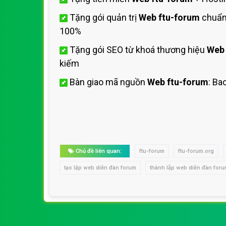
Tặng gói quản trị
Web ftu-forum
chuẩn 
100%
Tặng gói SEO từ khoá thương hiệu
Web 
kiếm
Bàn giao mã nguồn
Web ftu-forum
: Ba
Chủ đề liên quan:
ftu-forum
ftu-forum.org
tạo lập web diễn đàn forum
thành lập web diễn đàn for