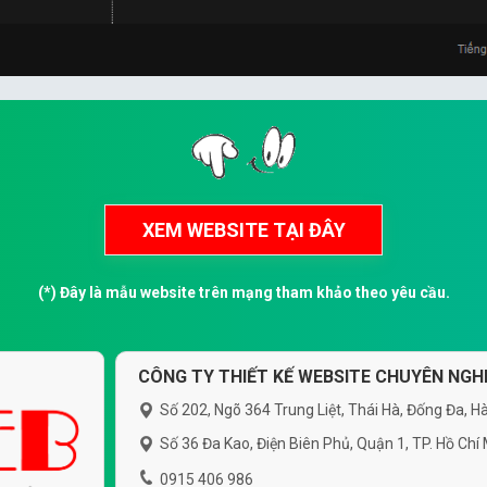
(*) Đây là mẫu website trên mạng tham khảo theo yêu cầu.
CÔNG TY THIẾT KẾ WEBSITE CHUYÊN NGHI
Số 202, Ngõ 364 Trung Liệt, Thái Hà, Đống Đa, Hà
Số 36 Đa Kao, Điện Biên Phủ, Quận 1, TP. Hồ Chí
0915 406 986