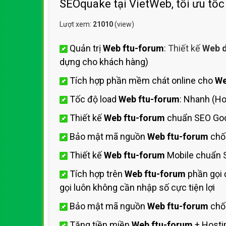
SEOquake tại VietWeb, tối ưu tốc
Lượt xem:
21010
(view)
Quản trị
Web ftu-forum
:
Thiết kế
Web d
dựng cho khách hàng)
Tích hợp phần mềm chát online cho
We
Tốc độ load
Web ftu-forum
: Nhanh (H
Thiết kế
Web ftu-forum
chuẩn SEO Goo
Bảo mật mã nguồn
Web ftu-forum
chố
Thiết kế
Web ftu-forum
Mobile chuẩn 
Tích hợp trên
Web ftu-forum
phần gọi 
gọi luôn không cần nhập số cực tiện lợi
Bảo mật mã nguồn
Web ftu-forum
chốn
Tặng tiền miền
Web ftu-forum
+ Host