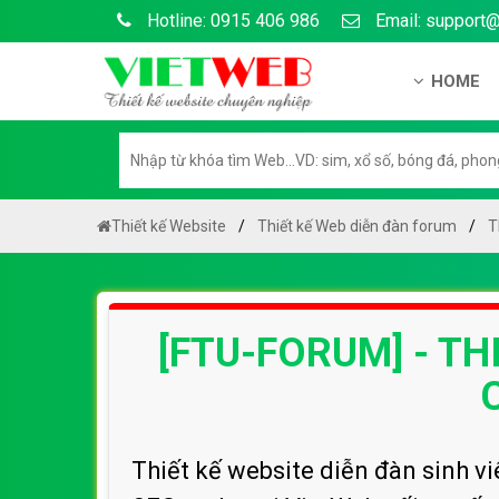
Hotline: 0915 406 986
Email: support
HOME
Giới thiệu
Hồ sơ nă
Hướng dẫ
Thiết kế Website
Thiết kế Web diễn đàn forum
T
Tuyển dụ
Chính sá
[FTU-FORUM] - TH
Chính sác
Liên hệ c
Chính sác
Thiết kế website diễn đàn sinh v