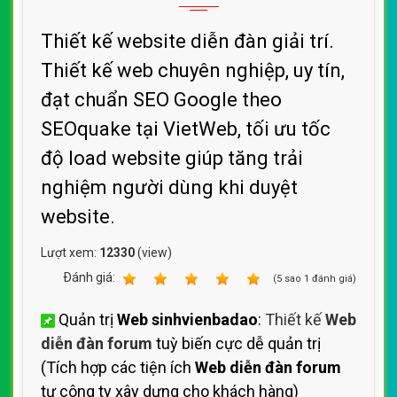
Thiết kế website diễn đàn giải trí.
Thiết kế web chuyên nghiệp, uy tín,
đạt chuẩn SEO Google theo
SEOquake tại VietWeb, tối ưu tốc
độ load website giúp tăng trải
nghiệm người dùng khi duyệt
website.
Lượt xem:
12330
(view)
Ðánh giá:
1
2
3
4
5
(
5
sao
1
đánh giá)
Quản trị
Web sinhvienbadao
:
Thiết kế
Web
diễn đàn forum
tuỳ biến cực dễ quản trị
(Tích hợp các tiện ích
Web diễn đàn forum
tự công ty xây dựng cho khách hàng)