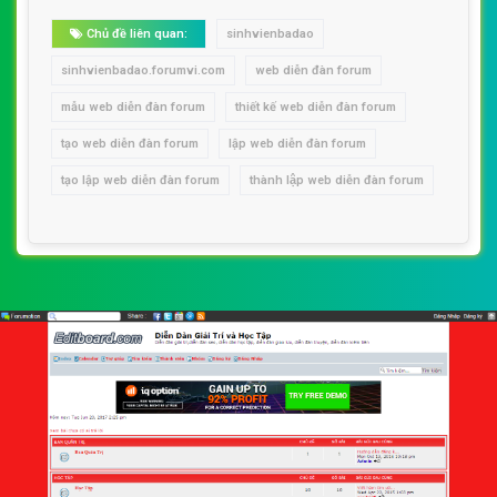
Chủ đề liên quan:
sinhvienbadao
sinhvienbadao.forumvi.com
web diễn đàn forum
mẫu web diễn đàn forum
thiết kế web diễn đàn forum
tạo web diễn đàn forum
lập web diễn đàn forum
tạo lập web diễn đàn forum
thành lập web diễn đàn forum