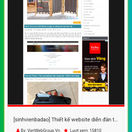
[sinhvienbadao] Thiết kế website diễn đàn tin
học đẹp, chuyên nghiệp chuẩn SEO
By: VietWebGroup.Vn
Lượt xem: 15810