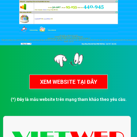
(*) Đây là mẫu website trên mạng tham khảo theo yêu cầu.