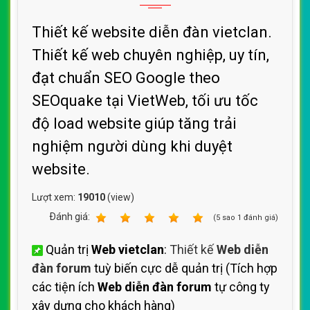
Thiết kế website diễn đàn vietclan.
Thiết kế web chuyên nghiệp, uy tín,
đạt chuẩn SEO Google theo
SEOquake tại VietWeb, tối ưu tốc
độ load website giúp tăng trải
nghiệm người dùng khi duyệt
website.
Lượt xem:
19010
(view)
Ðánh giá:
1
2
3
4
5
(
5
sao
1
đánh giá)
Quản trị
Web vietclan
:
Thiết kế
Web diễn
đàn forum
tuỳ biến cực dễ quản trị (Tích hợp
các tiện ích
Web diễn đàn forum
tự công ty
xây dựng cho khách hàng)