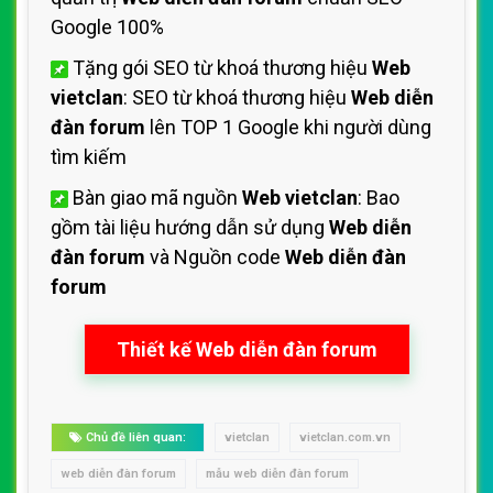
Google 100%
Tặng gói SEO từ khoá thương hiệu
Web
vietclan
: SEO từ khoá thương hiệu
Web diễn
đàn forum
lên TOP 1 Google khi người dùng
tìm kiếm
Bàn giao mã nguồn
Web vietclan
: Bao
gồm tài liệu hướng dẫn sử dụng
Web diễn
đàn forum
và Nguồn code
Web diễn đàn
forum
Thiết kế Web diễn đàn forum
Chủ đề liên quan:
vietclan
vietclan.com.vn
web diễn đàn forum
mẫu web diễn đàn forum