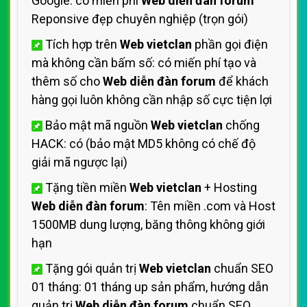
Google: có miến phí
Web diễn đàn forum
Reponsive đẹp chuyên nghiệp (trọn gói)
Tích hợp trên
Web vietclan
phần gọi điện
mà không cần bấm số: có miến phí tạo và
thêm số cho
Web diễn đàn forum
để khách
hàng gọi luôn không cần nhập số cực tiện lợi
Bảo mật mã nguồn
Web vietclan
chống
HACK: có (bảo mật MD5 không có chế độ
giải mã ngược lại)
Tặng tiền miền
Web vietclan
+ Hosting
Web diễn đàn forum
: Tên miền .com và Host
1500MB dung lượng, băng thông không giới
hạn
Tặng gói quản trị
Web vietclan
chuẩn SEO
01 tháng: 01 tháng up sản phẩm, hướng dẫn
quản trị
Web diễn đàn forum
chuẩn SEO