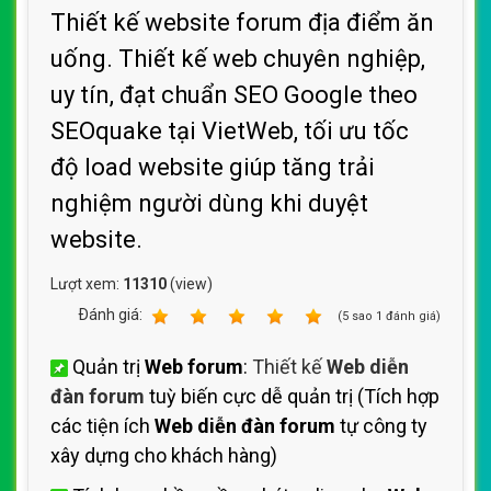
Thiết kế website forum địa điểm ăn
uống. Thiết kế web chuyên nghiệp,
uy tín, đạt chuẩn SEO Google theo
SEOquake tại VietWeb, tối ưu tốc
độ load website giúp tăng trải
nghiệm người dùng khi duyệt
website.
Lượt xem:
11310
(view)
Ðánh giá:
1
2
3
4
5
(
5
sao
1
đánh giá)
Quản trị
Web forum
:
Thiết kế
Web diễn
đàn forum
tuỳ biến cực dễ quản trị (Tích hợp
các tiện ích
Web diễn đàn forum
tự công ty
xây dựng cho khách hàng)