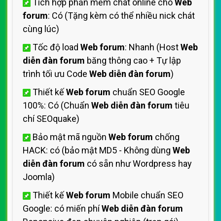
Tích hợp phần mềm chát online cho
Web
forum
: Có (Tặng kèm có thể nhiều nick chát
cùng lúc)
Tốc độ load
Web forum
: Nhanh (Host
Web
diễn đàn forum
băng thông cao + Tự lập
trình tối ưu Code
Web diễn đàn forum
)
Thiết kế
Web forum
chuẩn SEO Google
100%: Có (Chuẩn
Web diễn đàn forum
tiêu
chí SEOquake)
Bảo mật mã nguồn
Web forum
chống
HACK: có (bảo mật MD5 - Không dùng
Web
diễn đàn forum
có sẵn như Wordpress hay
Joomla)
Thiết kế
Web forum
Mobile chuẩn SEO
Google: có miến phí
Web diễn đàn forum