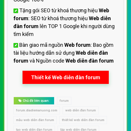
Tặng gói SEO từ khoá thương hiệu
Web
forum
: SEO từ khoá thương hiệu
Web diễn
đàn forum
lên TOP 1 Google khi người dùng
tìm kiếm
Bàn giao mã nguồn
Web forum
: Bao gồm
tài liệu hướng dẫn sử dụng
Web diễn đàn
forum
và Nguồn code
Web diễn đàn forum
Thiết kế Web diễn đàn forum
Chủ đề liên quan:
forum
forum.diadiemanuong.com
web diễn đàn forum
mẫu web diễn đàn forum
thiết kế web diễn đàn forum
tạo web diễn đàn forum
lập web diễn đàn forum