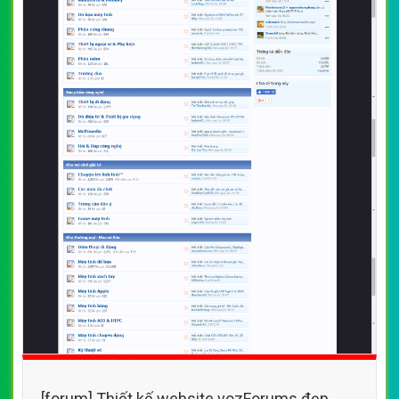
[forum] Thiết kế website vozForums đẹp,