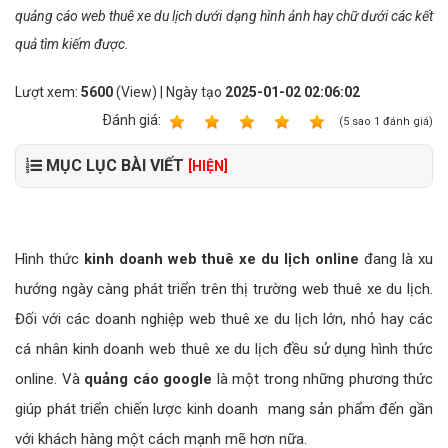
quảng cáo web thuê xe du lịch dưới dạng hình ảnh hay chữ dưới các kết
quả tìm kiếm được.
Lượt xem:
5600
(View) | Ngày tạo
2025-01-02 02:06:02
Ðánh giá:
1
2
3
4
5
(
5
sao
1
đánh giá)
MỤC LỤC BÀI VIẾT
[HIỆN]
Hình thức
kinh doanh web thuê xe du lịch online
đang là xu
hướng ngày càng phát triển trên thị trường web thuê xe du lịch.
Đối với các doanh nghiệp web thuê xe du lịch lớn, nhỏ hay các
cá nhân kinh doanh web thuê xe du lịch đều sử dụng hình thức
online. Và
quảng cáo google
là một trong những phương thức
giúp phát triển chiến lược kinh doanh mang sản phẩm đến gần
với khách hàng một cách mạnh mẽ hơn nữa.