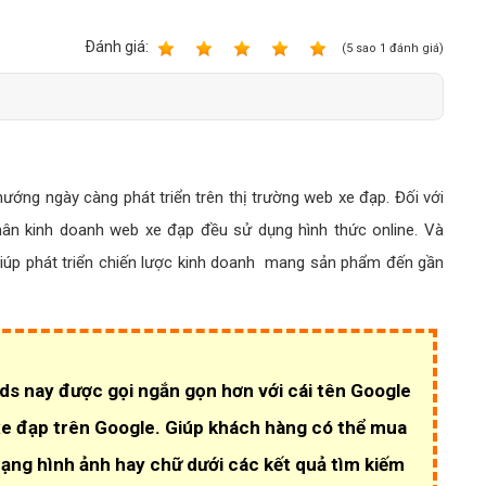
Bảng giá quảng cáo Google
Bảng giá quảng cáo Facebook
Ðánh giá:
1
2
3
4
5
(
5
sao
1
đánh giá)
Bảng giá quảng cáo Banner
Bảng giá quản trị Website
Bảng giá quản trị Fanpage Facebook
ướng ngày càng phát triển trên thị trường web xe đạp. Đối với
Bảng giá SEO Website
ân kinh doanh web xe đạp đều sử dụng hình thức online. Và
iúp phát triển chiến lược kinh doanh mang sản phẩm đến gần
s nay được gọi ngắn gọn hơn với cái tên Google
e đạp trên Google. Giúp khách hàng có thể mua
ng hình ảnh hay chữ dưới các kết quả tìm kiếm