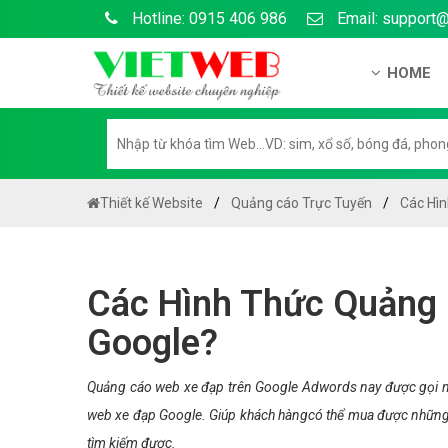
Hotline: 0915 406 986
Email: support
HOME
Giới thiệu
Hồ sơ nă
Hướng dẫ
Thiết kế Website
Quảng cáo Trực Tuyến
Các Hì
Tuyển dụ
Chính sá
Các Hình Thức Quảng 
Chính sác
Google?
Liên hệ c
Chính sác
Quảng cáo web xe đạp trên Google Adwords nay được gọi n
web xe đạp Google. Giúp khách hàngcó thể mua được những 
tìm kiếm được.