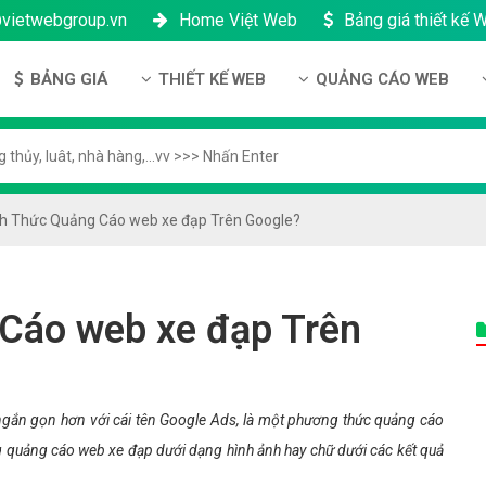
@vietwebgroup.vn
Home Việt Web
Bảng giá thiết kế 
BẢNG GIÁ
THIẾT KẾ WEB
QUẢNG CÁO WEB
 công ty
Bảng giá thiết kế Website
Thiết kế Website
Quảng cáo Google
ng lực
Bảng giá thiết kế Landing Page
Thiết kế Landing Page
Quảng cáo Facebook
n thanh toán
Bảng giá thiết kế App Android & IOS
Thiết kế App
Quảng Cáo Banner
nh Thức Quảng Cáo web xe đạp Trên Google?
ng nhân sự
Bảng giá Tên Miền
ch bảo mật
Bảng giá Hosting
Cáo web xe đạp Trên
h bảo hành & bảo trì
Bảng giá thuê VPS
ông ty
Bảng giá thuê Server
h đại lý
Bảng giá SSL - HTTTS
gắn gọn hơn với cái tên Google Ads, là một phương thức quảng cáo
Bảng giá Email theo tên miền
quảng cáo web xe đạp dưới dạng hình ảnh hay chữ dưới các kết quả