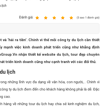
Bảng giá quảng cáo Google
 lịch
Bảng giá quảng cáo Facebook
Ðánh giá:
Bảng giá quảng cáo Banner
1
2
3
4
5
(
5
sao
1
đánh giá)
Bảng giá quản trị Website
Bảng giá quản trị Fanpage Facebook
à ‘hái ra tiền’. Chính vì thế mỗi công ty du lịch cần thiết
Bảng giá SEO Website
ẩy mạnh việc kinh doanh phát triển cũng như khẳng định
ebGroup.Vn nhận
thiết kế website du lịch
, tour đẹp chuyên
át triển kinh doanh cũng như cạnh tranh với các đối thủ.
du lịch
 trong những lĩnh vực đa dạng về văn hóa, con người,… Chính vì
công ty du lịch đem đến cho khách hàng không phải là dễ. Đặc
àng cao.
 hàng về những tour du lịch hay chia sẻ kinh nghiệm du lịch,