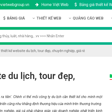
@vietwebgroup.vn
Home Việt Web
Bảng giá thiết kế 
BẢNG GIÁ
THIẾT KẾ WEB
QUẢNG CÁO WEB
 công ty
Bảng giá thiết kế Website
Thiết kế Website
Quảng cáo Google
ng lực
Bảng giá thiết kế Landing Page
Thiết kế Landing Page
Quảng cáo Facebook
n thanh toán
Bảng giá thiết kế App Android & IOS
Thiết kế App
Quảng Cáo Banner
thiết kế website du lịch, tour đẹp, chuyên nghiệp, giá rẻ
ng nhân sự
Bảng giá Tên Miền
ch bảo mật
Bảng giá Hosting
e du lịch, tour đẹp,
h bảo hành & bảo trì
Bảng giá thuê VPS
ông ty
Bảng giá thuê Server
h đại lý
Bảng giá SSL - HTTTS
ra tiền’. Chính vì thế mỗi công ty du lịch cần thiết kế cho mình một
Bảng giá Email theo tên miền
 triển cũng như khẳng định thương hiệu của mình trên thương trường.
ên nghiệp, giá cả phải chăng giúp các doanh nghiệp phát triển kinh