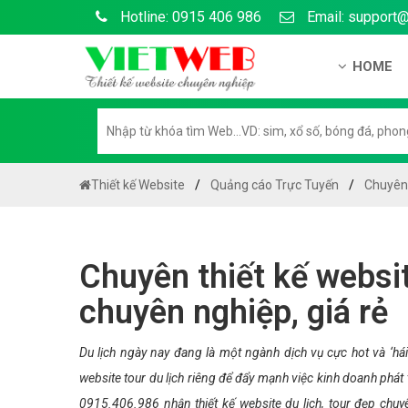
Hotline: 0915 406 986
Email: support
HOME
Giới thiệu
Hồ sơ nă
Hướng dẫ
Thiết kế Website
Quảng cáo Trực Tuyến
Chuyên 
Tuyển dụ
Chính sá
Chuyên thiết kế websit
Chính sác
chuyên nghiệp, giá rẻ
Liên hệ c
Chính sác
Du lịch ngày nay đang là một ngành dịch vụ cực hot và ‘hái 
website tour du lịch riêng để đẩy mạnh việc kinh doanh phát
0915.406.986 nhận thiết kế website du lịch, tour đẹp chuy