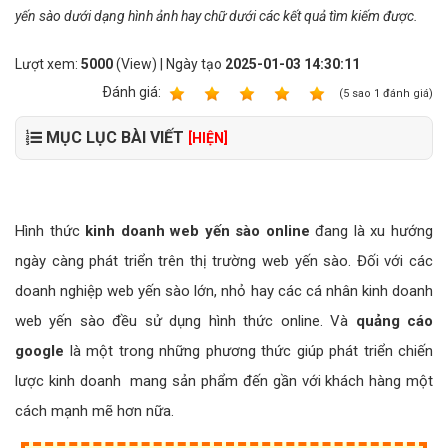
yến sào dưới dạng hình ảnh hay chữ dưới các kết quả tìm kiếm được.
Lượt xem:
5000
(View) | Ngày tạo
2025-01-03 14:30:11
Ðánh giá:
1
2
3
4
5
(
5
sao
1
đánh giá)
MỤC LỤC BÀI VIẾT
[HIỆN]
Hình thức
kinh doanh web yến sào online
đang là xu hướng
ngày càng phát triển trên thị trường web yến sào. Đối với các
doanh nghiệp web yến sào lớn, nhỏ hay các cá nhân kinh doanh
web yến sào đều sử dụng hình thức online. Và
quảng cáo
google
là một trong những phương thức giúp phát triển chiến
lược kinh doanh mang sản phẩm đến gần với khách hàng một
cách mạnh mẽ hơn nữa.