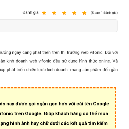
Bảng giá quảng cáo Google
Bảng giá quảng cáo Facebook
Ðánh giá:
1
2
3
4
5
(
5
sao
1
đánh giá)
Bảng giá quảng cáo Banner
Bảng giá quản trị Website
Bảng giá quản trị Fanpage Facebook
ướng ngày càng phát triển trên thị trường web vifonic. Đối với
Bảng giá SEO Website
ân kinh doanh web vifonic đều sử dụng hình thức online. Và
iúp phát triển chiến lược kinh doanh mang sản phẩm đến gần
s nay được gọi ngắn gọn hơn với cái tên Google
ifonic trên Google. Giúp khách hàng có thể mua
ạng hình ảnh hay chữ dưới các kết quả tìm kiếm