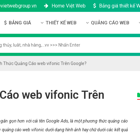
@vietwebgroup.vn
Home Việt Web
Bảng giá thiết kế 
BẢNG GIÁ
THIẾT KẾ WEB
QUẢNG CÁO WEB
 công ty
Bảng giá thiết kế Website
Thiết kế Website
Quảng cáo Google
ng lực
Bảng giá thiết kế Landing Page
Thiết kế Landing Page
Quảng cáo Facebook
n thanh toán
Bảng giá thiết kế App Android & IOS
Thiết kế App
Quảng Cáo Banner
h Thức Quảng Cáo web vifonic Trên Google?
ng nhân sự
Bảng giá Tên Miền
ch bảo mật
Bảng giá Hosting
Cáo web vifonic Trên
h bảo hành & bảo trì
Bảng giá thuê VPS
ông ty
Bảng giá thuê Server
h đại lý
Bảng giá SSL - HTTTS
gắn gọn hơn với cái tên Google Ads, là một phương thức quảng cáo
Bảng giá Email theo tên miền
quảng cáo web vifonic dưới dạng hình ảnh hay chữ dưới các kết quả