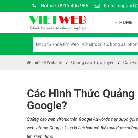
Hotline: 0915 406 986
Email: support
HOME
Giới thiệu
Hồ sơ nă
Hướng dẫ
Thiết kế Website
Quảng cáo Trực Tuyến
Các Hìn
Tuyển dụ
Chính sá
Các Hình Thức Quảng 
Chính sác
Google?
Liên hệ c
Chính sác
Quảng cáo web vifonic trên Google Adwords nay được gọi n
web vifonic Google. Giúp khách hàngcó thể mua được những 
tìm kiếm được.