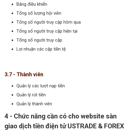
Bảng điều khiển
Tổng số lượng hội viên
Tổng số người truy cập hôm qua
Tổng số người truy cập hiện tại
Tổng số người truy cập
Lợi nhuận các cặp tiền tệ
3.7 - Thành viên
Quản lý các lượt nạp tiền
Quản lý rút tiền
Quản lý thành viên
4 - Chức năng cần có cho website sàn
giao dịch tiền điện tử USTRADE & FOREX