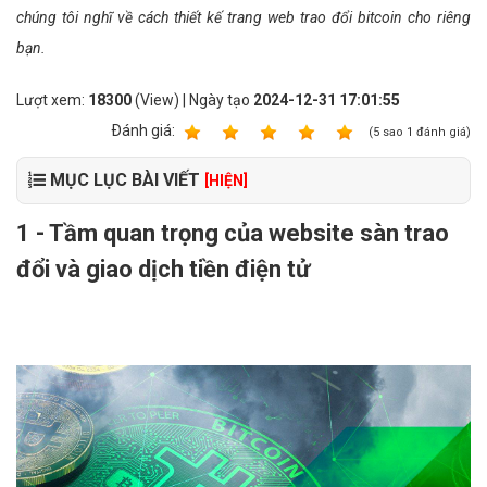
chúng tôi nghĩ về cách thiết kế trang web trao đổi bitcoin cho riêng
bạn.
Lượt xem:
18300
(View) | Ngày tạo
2024-12-31 17:01:55
Ðánh giá:
1
2
3
4
5
(
5
sao
1
đánh giá)
MỤC LỤC BÀI VIẾT
[HIỆN]
1 - Tầm quan trọng của website sàn trao
đổi và giao dịch tiền điện tử