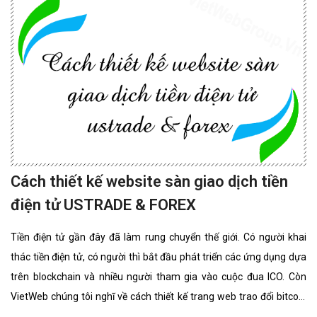
Cách thiết kế website sàn giao dịch tiền
điện tử USTRADE & FOREX
Tiền điện tử gần đây đã làm rung chuyển thế giới. Có người khai
thác tiền điện tử, có người thì bắt đầu phát triển các ứng dụng dựa
trên blockchain và nhiều người tham gia vào cuộc đua ICO. Còn
VietWeb chúng tôi nghĩ về cách thiết kế trang web trao đổi bitcoin
cho riêng bạn.