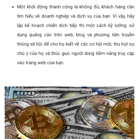
Một khởi động thành công là không đủ, khách hàng cần
tìm hiểu về doanh nghiệp và dịch vụ của bạn. Vì vậy, hãy
lập kế hoạch chiến dịch tiếp thị một cách kỹ lưỡng: sử
dụng quảng cáo trên web, blog và phương tiện truyền
thông xã hội để cho họ biết về các cơ hội mới, thu hút sự
chú ý của họ và thúc giục người dùng tiềm năng truy cập
vào trang web của bạn.