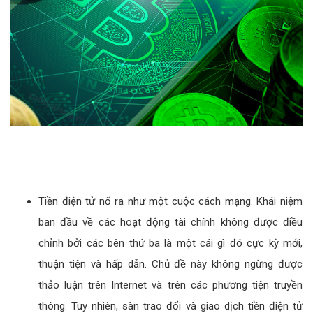
Tiền điện tử nổ ra như một cuộc cách mạng. Khái niệm
ban đầu về các hoạt động tài chính không được điều
chỉnh bởi các bên thứ ba là một cái gì đó cực kỳ mới,
thuận tiện và hấp dẫn. Chủ đề này không ngừng được
thảo luận trên Internet và trên các phương tiện truyền
thông. Tuy nhiên, sàn trao đổi và giao dịch tiền điện tử