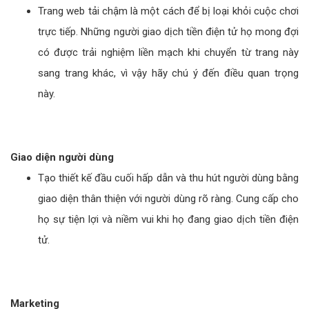
Trang web tải chậm là một cách để bị loại khỏi cuộc chơi
trực tiếp. Những người giao dịch tiền điện tử họ mong đợi
có được trải nghiệm liền mạch khi chuyển từ trang này
sang trang khác, vì vậy hãy chú ý đến điều quan trọng
này.
Giao diện người dùng
Tạo thiết kế đầu cuối hấp dẫn và thu hút người dùng bằng
giao diện thân thiện với người dùng rõ ràng. Cung cấp cho
họ sự tiện lợi và niềm vui khi họ đang giao dịch tiền điện
tử.
Marketing