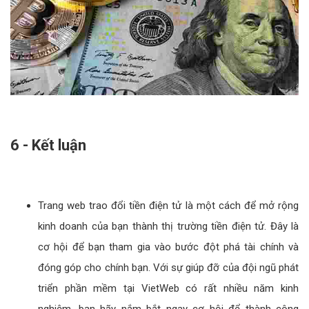
6 - Kết luận
Trang web trao đổi tiền điện tử là một cách để mở rộng
kinh doanh của bạn thành thị trường tiền điện tử. Đây là
cơ hội để bạn tham gia vào bước đột phá tài chính và
đóng góp cho chính bạn. Với sự giúp đỡ của đội ngũ phát
triển phần mềm tại VietWeb có rất nhiều năm kinh
nghiệm, bạn hãy nắm bắt ngay cơ hội để thành công