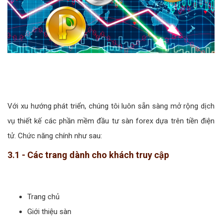
Với xu hướng phát triển, chúng tôi luôn sẵn sàng mở rộng dịch
vụ thiết kế các phần mềm đầu tư sàn forex dựa trên tiền điện
tử. Chức năng chính như sau:
3.1 - Các trang dành cho khách truy cập
Trang chủ
Giới thiệu sàn