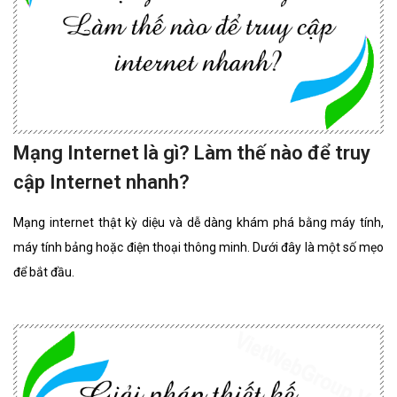
Mạng Internet là gì? Làm thế nào để truy
cập Internet nhanh?
Mạng internet thật kỳ diệu và dễ dàng khám phá bằng máy tính,
máy tính bảng hoặc điện thoại thông minh. Dưới đây là một số mẹo
để bắt đầu.