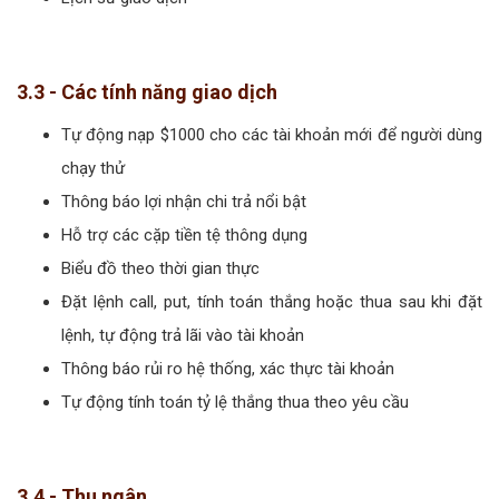
3.3 - Các tính năng giao dịch
Tự động nạp $1000 cho các tài khoản mới để người dùng
chạy thử
Thông báo lợi nhận chi trả nổi bật
Hỗ trợ các cặp tiền tệ thông dụng
Biểu đồ theo thời gian thực
Đặt lệnh call, put, tính toán thắng hoặc thua sau khi đặt
lệnh, tự động trả lãi vào tài khoản
Thông báo rủi ro hệ thống, xác thực tài khoản
Tự động tính toán tỷ lệ thắng thua theo yêu cầu
3.4 - Thu ngân