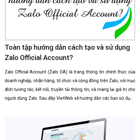
Toàn tập hướng dẫn cách tạo và sử dụng
Zalo Official Account?
Zalo Official Account (Zalo OA) là trang thông tin chính thức của
doanh nghiệp, nhãn hàng, tổ chức và cộng đồng trên Zalo, với mục
đích tương tác, kết nối, truyền tải thông tin, và mang lại giá trị cho
người dùng Zalo. Sau đây VietWeb sẽ hướng dẫn các bạn sử dụng
Zalo Official Account.