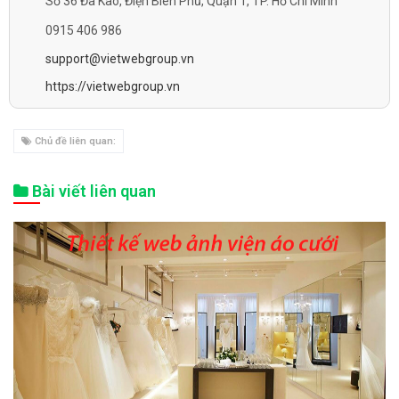
Số 36 Đa Kao, Điện Biên Phủ, Quận 1, TP. Hồ Chí Minh
0915 406 986
support@vietwebgroup.vn
https://vietwebgroup.vn
Chủ đề liên quan:
Bài viết liên quan