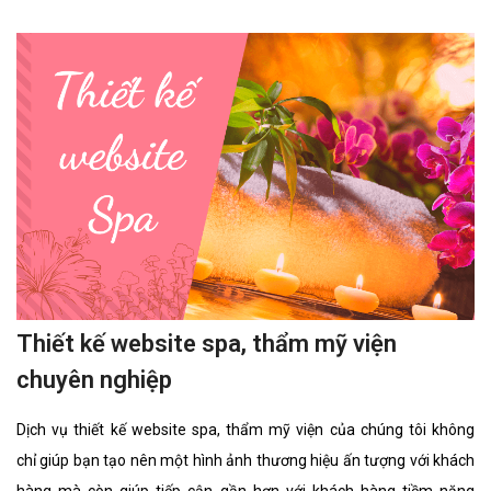
Thiết kế website spa, thẩm mỹ viện
chuyên nghiệp
Dịch vụ thiết kế website spa, thẩm mỹ viện của chúng tôi không
chỉ giúp bạn tạo nên một hình ảnh thương hiệu ấn tượng với khách
hàng mà còn giúp tiếp cận gần hơn với khách hàng tiềm năng