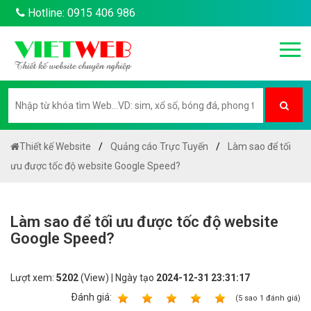
Hotline: 0915 406 986
Thiết kế Website
Quảng cáo Trực Tuyến
Làm sao để tối
ưu được tốc độ website Google Speed?
Làm sao để tối ưu được tốc độ website
Google Speed?
Lượt xem:
5202
(View) | Ngày tạo
2024-12-31 23:31:17
Ðánh giá:
1
2
3
4
5
(
5
sao
1
đánh giá)