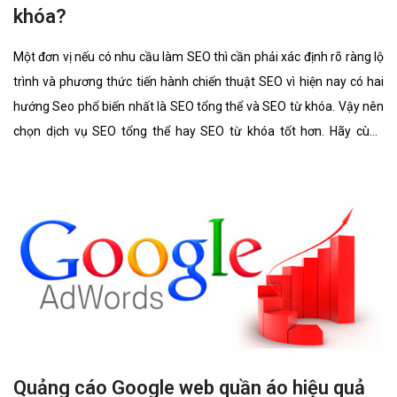
khóa?
Một đơn vị nếu có nhu cầu làm SEO thì cần phải xác định rõ ràng lộ
trình và phương thức tiến hành chiến thuật SEO vì hiện nay có hai
hướng Seo phổ biến nhất là SEO tổng thể và SEO từ khóa. Vậy nên
chọn dịch vụ SEO tổng thể hay SEO từ khóa tốt hơn. Hãy cùng
chúng tôi tìm hiểu kĩ càng về 2 lĩnh vực này cũng như ưu điểm, hình
thức của nó có gì giống và khác nhau.
Quảng cáo Google web quần áo hiệu quả