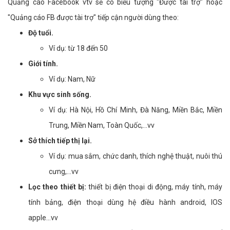
Quảng cáo Facebook vtv sẽ có biểu tượng "Được tài trợ" hoặc
"Quảng cáo FB được tài trợ" tiếp cận người dùng theo:
Độ tuổi.
Ví dụ: từ 18 đến 50
Giới tính.
Ví dụ: Nam, Nữ
Khu vực sinh sống.
Ví dụ: Hà Nội, Hồ Chí Minh, Đà Năng, Miền Bắc, Miền
Trung, Miền Nam, Toàn Quốc,...vv
Sở thích tiếp thị lại.
Ví dụ: mua sắm, chức danh, thích nghệ thuật, nuôi thú
cưng,...vv
Lọc theo thiết bị:
thiết bị điện thoại di động, máy tính, máy
tính bảng, điện thoại dùng hệ điều hành android, IOS
apple...vv