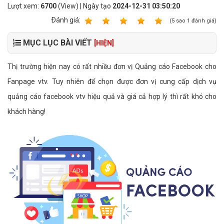
Lượt xem:
6700
(View) | Ngày tạo
2024-12-31 03:50:20
Ðánh giá:
1
2
3
4
5
(
5
sao
1
đánh giá)
MỤC LỤC BÀI VIẾT
[HIỆN]
Thị trường hiện nay có rất nhiều đơn vị Quảng cáo Facebook cho
Fanpage vtv. Tuy nhiên để chọn được đơn vị cung cấp dịch vụ
quảng cáo facebook vtv hiệu quả và giá cả hợp lý thì rất khó cho
khách hàng!