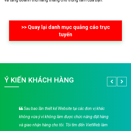
>> Quay lại danh mục quảng cáo trực
tuyến
Ý KIẾN KHÁCH HÀNG
Sau bao lần thiết kế Website tại các đơn vị khác
không vừa ý vì không làm được chức năng đặt hàng
và giao nhận hàng cho tôi. Tôi tìm đến VietWeb làm