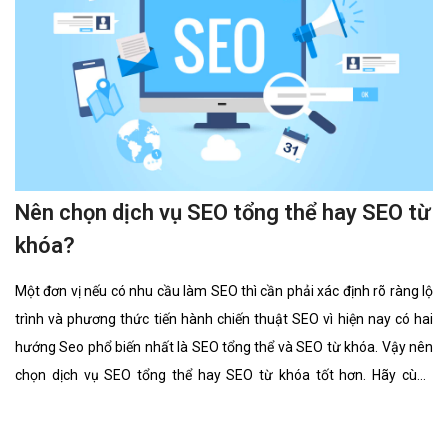
Nên chọn dịch vụ SEO tổng thể hay SEO từ
khóa?
Một đơn vị nếu có nhu cầu làm SEO thì cần phải xác định rõ ràng lộ
trình và phương thức tiến hành chiến thuật SEO vì hiện nay có hai
hướng Seo phổ biến nhất là SEO tổng thể và SEO từ khóa. Vậy nên
chọn dịch vụ SEO tổng thể hay SEO từ khóa tốt hơn. Hãy cùng
chúng tôi tìm hiểu kĩ càng về 2 lĩnh vực này cũng như ưu điểm, hình
thức của nó có gì giống và khác nhau.