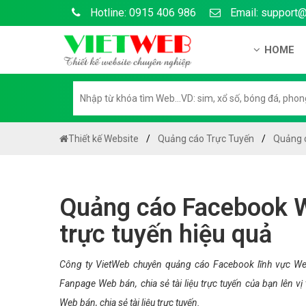
Hotline: 0915 406 986
Email: support
HOME
Giới thiệu
Hồ sơ nă
Hướng dẫ
Thiết kế Website
Quảng cáo Trực Tuyến
Quảng c
Tuyển dụ
Chính sá
Quảng cáo Facebook We
Chính sác
trực tuyến hiệu quả
Liên hệ c
Chính sác
Công ty VietWeb chuyên quảng cáo Facebook lĩnh vực Web b
Fanpage Web bán, chia sẻ tài liệu trực tuyến của bạn lên 
Web bán, chia sẻ tài liệu trực tuyến.