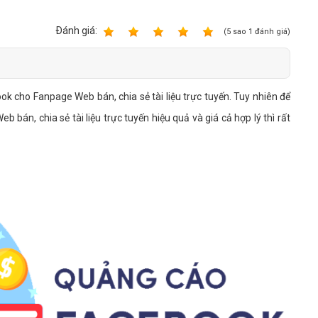
Bảng giá quảng cáo Google
Bảng giá quảng cáo Facebook
Ðánh giá:
1
2
3
4
5
(
5
sao
1
đánh giá)
Bảng giá quảng cáo Banner
Bảng giá quản trị Website
ok cho Fanpage Web bán, chia sẻ tài liệu trực tuyến. Tuy nhiên để
Bảng giá quản trị Fanpage Facebook
bán, chia sẻ tài liệu trực tuyến hiệu quả và giá cả hợp lý thì rất
Bảng giá SEO Website