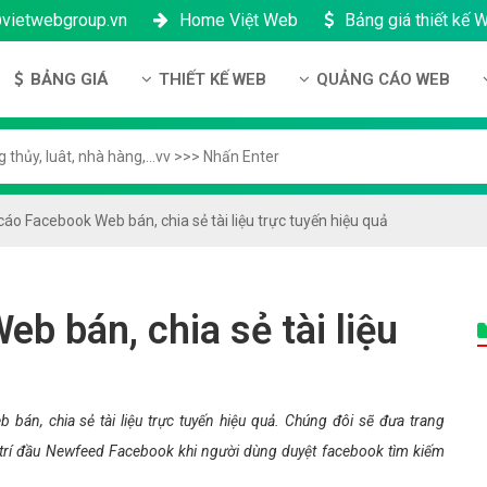
@vietwebgroup.vn
Home Việt Web
Bảng giá thiết kế 
BẢNG GIÁ
THIẾT KẾ WEB
QUẢNG CÁO WEB
 công ty
Bảng giá thiết kế Website
Thiết kế Website
Quảng cáo Google
ng lực
Bảng giá thiết kế Landing Page
Thiết kế Landing Page
Quảng cáo Facebook
n thanh toán
Bảng giá thiết kế App Android & IOS
Thiết kế App
Quảng Cáo Banner
áo Facebook Web bán, chia sẻ tài liệu trực tuyến hiệu quả
ng nhân sự
Bảng giá Tên Miền
ch bảo mật
Bảng giá Hosting
b bán, chia sẻ tài liệu
h bảo hành & bảo trì
Bảng giá thuê VPS
ông ty
Bảng giá thuê Server
h đại lý
Bảng giá SSL - HTTTS
án, chia sẻ tài liệu trực tuyến hiệu quả. Chúng đôi sẽ đưa trang
Bảng giá Email theo tên miền
vị trí đầu Newfeed Facebook khi người dùng duyệt facebook tìm kiếm