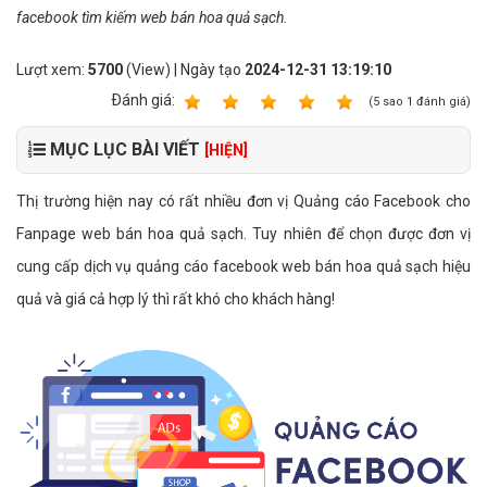
facebook tìm kiếm web bán hoa quả sạch.
Lượt xem:
5700
(View) | Ngày tạo
2024-12-31 13:19:10
Ðánh giá:
1
2
3
4
5
(
5
sao
1
đánh giá)
MỤC LỤC BÀI VIẾT
[HIỆN]
Thị trường hiện nay có rất nhiều đơn vị Quảng cáo Facebook cho
Fanpage web bán hoa quả sạch. Tuy nhiên để chọn được đơn vị
cung cấp dịch vụ quảng cáo facebook web bán hoa quả sạch hiệu
quả và giá cả hợp lý thì rất khó cho khách hàng!