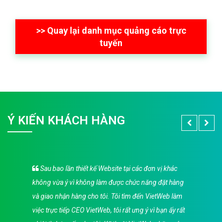
>> Quay lại danh mục quảng cáo trực
tuyến
Ý KIẾN KHÁCH HÀNG
Sau bao lần thiết kế Website tại các đơn vị khác
không vừa ý vì không làm được chức năng đặt hàng
và giao nhận hàng cho tôi. Tôi tìm đến VietWeb làm
việc trực tiếp CEO VietWeb, tôi rất ưng ý vì bạn ấy rất