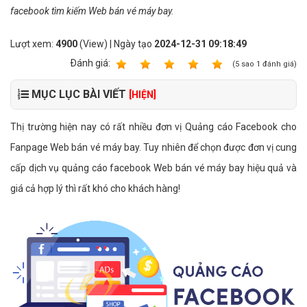
facebook tìm kiếm Web bán vé máy bay.
Lượt xem:
4900
(View) | Ngày tạo
2024-12-31 09:18:49
Ðánh giá:
1
2
3
4
5
(
5
sao
1
đánh giá)
MỤC LỤC BÀI VIẾT
[HIỆN]
Thị trường hiện nay có rất nhiều đơn vị Quảng cáo Facebook cho
Fanpage Web bán vé máy bay. Tuy nhiên để chọn được đơn vị cung
cấp dịch vụ quảng cáo facebook Web bán vé máy bay hiệu quả và
giá cả hợp lý thì rất khó cho khách hàng!