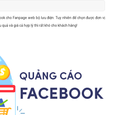
Bảng giá quảng cáo Google
Bảng giá quảng cáo Facebook
book cho Fanpage web bộ lưu điện. Tuy nhiên để chọn được đơn vị
Bảng giá quảng cáo Banner
quả và giá cả hợp lý thì rất khó cho khách hàng!
Bảng giá quản trị Website
Bảng giá quản trị Fanpage Facebook
Bảng giá SEO Website