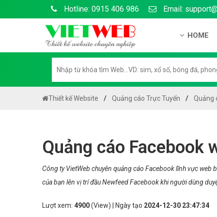
Hotline: 0915 406 986
Email: support
HOME
Giới thiệu
Hồ sơ nă
Hướng dẫ
Thiết kế Website
Quảng cáo Trực Tuyến
Quảng c
Tuyển dụ
Chính sá
Quảng cáo Facebook w
Chính sác
Liên hệ c
Công ty VietWeb chuyên quảng cáo Facebook lĩnh vực web bộ
của bạn lên vị trí đầu Newfeed Facebook khi người dùng duy
Chính sác
Lượt xem:
4900
(View) | Ngày tạo
2024-12-30 23:47:34