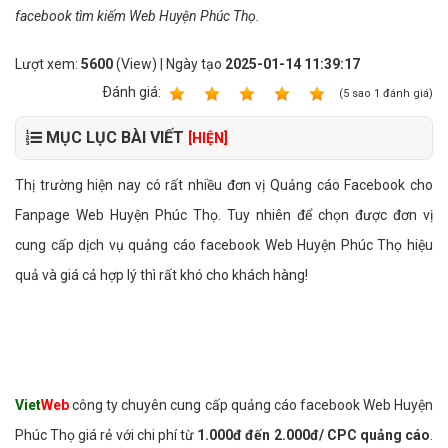
facebook tìm kiếm Web Huyện Phúc Thọ.
Lượt xem:
5600
(View) | Ngày tạo
2025-01-14 11:39:17
Ðánh giá:
1
2
3
4
5
(
5
sao
1
đánh giá)
MỤC LỤC BÀI VIẾT
[HIỆN]
Thị trường hiện nay có rất nhiều đơn vị Quảng cáo Facebook cho
Fanpage Web Huyện Phúc Thọ. Tuy nhiên để chọn được đơn vị
cung cấp dịch vụ quảng cáo facebook Web Huyện Phúc Thọ hiệu
quả và giá cả hợp lý thì rất khó cho khách hàng!
Viet
Web
công ty chuyên cung cấp quảng cáo facebook Web Huyện
Phúc Thọ giá rẻ với chi phí từ
1.000đ đến 2.000đ/ CPC quảng cáo
.