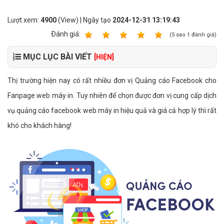
Lượt xem:
4900
(View) | Ngày tạo
2024-12-31 13:19:43
Ðánh giá:
1
2
3
4
5
(
5
sao
1
đánh giá)
MỤC LỤC BÀI VIẾT
[HIỆN]
Thị trường hiện nay có rất nhiều đơn vị Quảng cáo Facebook cho
Fanpage web máy in. Tuy nhiên để chọn được đơn vị cung cấp dịch
vụ quảng cáo facebook web máy in hiệu quả và giá cả hợp lý thì rất
khó cho khách hàng!