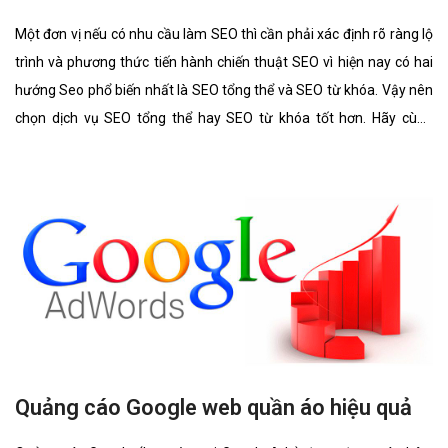
Một đơn vị nếu có nhu cầu làm SEO thì cần phải xác định rõ ràng lộ
trình và phương thức tiến hành chiến thuật SEO vì hiện nay có hai
hướng Seo phổ biến nhất là SEO tổng thể và SEO từ khóa. Vậy nên
chọn dịch vụ SEO tổng thể hay SEO từ khóa tốt hơn. Hãy cùng
chúng tôi tìm hiểu kĩ càng về 2 lĩnh vực này cũng như ưu điểm, hình
thức của nó có gì giống và khác nhau.
Quảng cáo Google web quần áo hiệu quả