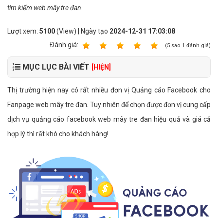
tìm kiếm web mây tre đan.
Lượt xem:
5100
(View) | Ngày tạo
2024-12-31 17:03:08
Ðánh giá:
1
2
3
4
5
(
5
sao
1
đánh giá)
MỤC LỤC BÀI VIẾT
[HIỆN]
Thị trường hiện nay có rất nhiều đơn vị Quảng cáo Facebook cho
Fanpage web mây tre đan. Tuy nhiên để chọn được đơn vị cung cấp
dịch vụ quảng cáo facebook web mây tre đan hiệu quả và giá cả
hợp lý thì rất khó cho khách hàng!