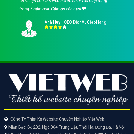
tôi rất tận tình làm website để tôi đi vào hoạt động
trong 5 năm qua. Cảm ơn các bạn!
Anh Huy - CEO DichVuGiaoHang
Công Ty Thiết Kế Website Chuyên Nghiệp Việt Web
Miền Bắc: Số 202, Ngõ 364 Trung Liệt, Thái Hà, Đống Đa, Hà Nội