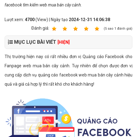
facebook tìm kiếm web mua bán cây cảnh.
Lượt xem:
4700
(View) | Ngày tạo
2024-12-31 14:06:38
Ðánh giá:
1
2
3
4
5
(
5
sao
1
đánh giá)
MỤC LỤC BÀI VIẾT
[HIỆN]
Thị trường hiện nay có rất nhiều đơn vị Quảng cáo Facebook cho
Fanpage web mua bán cây cảnh. Tuy nhiên để chọn được đơn vị
cung cấp dịch vụ quảng cáo facebook web mua bán cây cảnh hiệu
quả và giá cả hợp lý thì rất khó cho khách hàng!