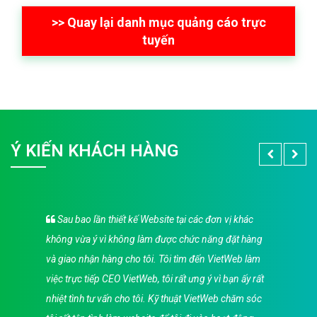
>> Quay lại danh mục quảng cáo trực
tuyến
Ý KIẾN KHÁCH HÀNG
Sau bao lần thiết kế Website tại các đơn vị khác
không vừa ý vì không làm được chức năng đặt hàng
và giao nhận hàng cho tôi. Tôi tìm đến VietWeb làm
việc trực tiếp CEO VietWeb, tôi rất ưng ý vì bạn ấy rất
nhiệt tình tư vấn cho tôi. Kỹ thuật VietWeb chăm sóc