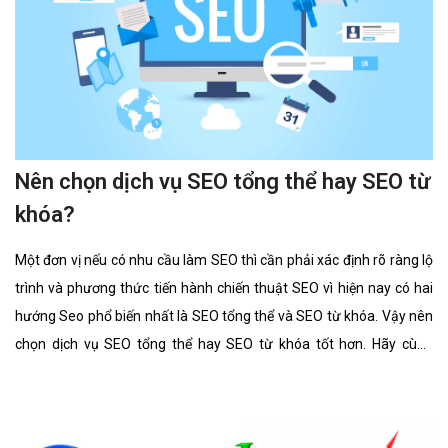
Nên chọn dịch vụ SEO tổng thể hay SEO từ
khóa?
Một đơn vị nếu có nhu cầu làm SEO thì cần phải xác định rõ ràng lộ
trình và phương thức tiến hành chiến thuật SEO vì hiện nay có hai
hướng Seo phổ biến nhất là SEO tổng thể và SEO từ khóa. Vậy nên
chọn dịch vụ SEO tổng thể hay SEO từ khóa tốt hơn. Hãy cùng
chúng tôi tìm hiểu kĩ càng về 2 lĩnh vực này cũng như ưu điểm, hình
thức của nó có gì giống và khác nhau.