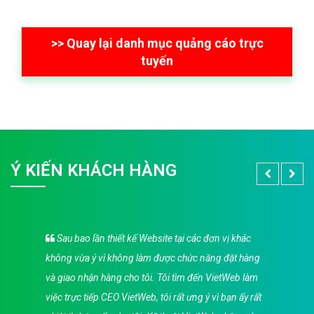
>> Quay lại danh mục quảng cáo trực
tuyến
Ý KIẾN KHÁCH HÀNG
Sau bao lần thiết kế Website tại các đơn vị khác
không vừa ý vì không làm được chức năng đặt hàng
và giao nhận hàng cho tôi. Tôi tìm đến VietWeb làm
việc trực tiếp CEO VietWeb, tôi rất ưng ý vì bạn ấy rất